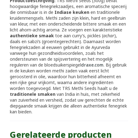
Productbeschrijving:
TRS Methi Seeds (300g) bevat
hoogwaardige fenegriekzaadjes, een aromatische specerij
die onmisbaar is in de
Indiase keuken
en traditionele
kruidenmengsels. Methi zaden zijn klein, hard en geelbruin
van kleur, met een onderscheidende bittere smaak en een
licht ahorn-achtig aroma. Ze voegen een karakteristieke
authentieke smaak
toe aan curry’s, pickles (
achar
),
daals en sabzi’s (groentegerechten). Daarnaast worden
fenegriekzaden al eeuwen gebruikt in de Ayurveda
vanwege hun gezondheidsvoordelen, zoals het
ondersteunen van de spijsvertering en het mogelijk
reguleren van de bloedsuikerspiegel
draxe.com
. Bij gebruik
in de keuken worden methi zaden vaak eerst licht
geroosterd in olie, waardoor hun bitterheid afneemt en
een rijke geur vrijkomt, waarna andere ingrediënten
worden toegevoegd. Met TRS Methi Seeds haalt u de
traditionele smaken
van India in huis, met zekerheid
van zuiverheid en versheid, zodat uw gerechten de echte
diepgaande smaak krijgen die alleen authentieke fenegriek
kan bieden.
Gerelateerde producten