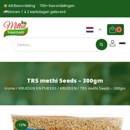
4.8 Beoordeling · 700+ beoordelingen
binnen 1 à 2 werkdagen geleverd
0
Supermarkt
Mittal
TRS methi Seeds – 300gm
Home
/
KRUIDEN EN PUREES
/
KRUIDEN
/ TRS methi Seeds – 300gm
-13%