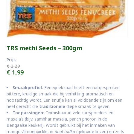
TRS methi Seeds – 300gm
Prijs:
€
2,29
Oorspronkelijke
Huidige
€
1,99
prijs
prijs
was:
is:
Smaakprofiel:
Fenegriekzaad heeft een uitgesproken
€ 2,29.
€ 1,99.
bittere, kruidige smaak die bij verhitting aromatisch en
nootachtig wordt. Een snufje kan al voldoende zijn om een
heel gerecht die
traditionele
diepe smaak te geven.
Toepassingen:
Onmisbaar in vele currypoeders en
masala’s (bijv. sambhar masala, panch phoron in de
Bengaalse keuken). Wordt gebruikt bij het inmaken van
mango-/limoenpickle, in
dhal tadka
(gekruide linzen) en zelfs