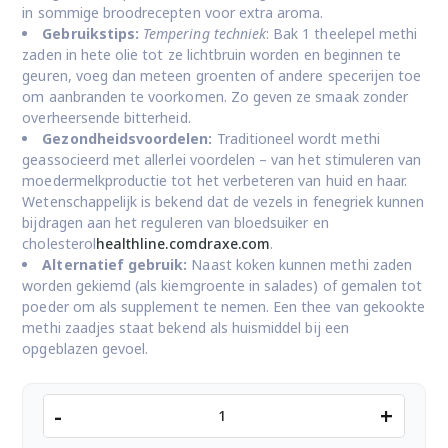
in sommige broodrecepten voor extra aroma.
Gebruikstips:
Tempering techniek
: Bak 1 theelepel methi
zaden in hete olie tot ze lichtbruin worden en beginnen te
geuren, voeg dan meteen groenten of andere specerijen toe
om aanbranden te voorkomen. Zo geven ze smaak zonder
overheersende bitterheid.
Gezondheidsvoordelen:
Traditioneel wordt methi
geassocieerd met allerlei voordelen – van het stimuleren van
moedermelkproductie tot het verbeteren van huid en haar.
Wetenschappelijk is bekend dat de vezels in fenegriek kunnen
bijdragen aan het reguleren van bloedsuiker en
cholesterol
healthline.com
draxe.com
.
Alternatief gebruik:
Naast koken kunnen methi zaden
worden gekiemd (als kiemgroente in salades) of gemalen tot
poeder om als supplement te nemen. Een thee van gekookte
methi zaadjes staat bekend als huismiddel bij een
opgeblazen gevoel.
TRS
-
+
methi