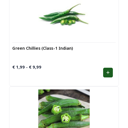
Green Chillies (Class-1 Indian)
€
1,99
€
9,99
Prijsklasse:
-
€ 1,99
tot
€ 9,99