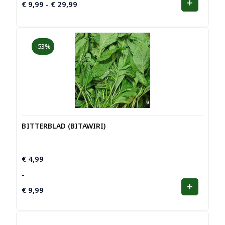
€
9,99
€
29,99
Prijsklasse:
-
€ 9,99
tot
€ 29,99
-53%
BITTERBLAD (BITAWIRI)
Prijsklasse:
€
4,99
€ 4,99
-
tot
€
9,99
€ 9,99