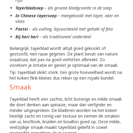
rijst
Tayerbladsoep
– als groene bladgroente in de soep
In Chinese tayersoep
– meegekookt met tayer, oker en
vlees
Pastei
– als vulling, bijvoorbeeld met gehakt of feta
Bij heri heri
– als traditioneel onderdeel
Belangrijk: tayerblad wordt altijd goed gekookt of
gestoofd, niet rauw gegeten. De plant bevat van nature
oxaalzuur, dat pas na goed verhitten afbreekt. Zo
voorkom je irritatie en geniet je optimaal van de smaak.
Tip: tayerblad slinkt sterk. Een grote hoeveelheid wordt na
het koken flink kleiner, dus reken op een royale bundel.
Smaak
Tayerblad heeft een zachte, licht boterige en milde smaak
die doet denken aan spinazie, maar dan verfijnder en
minder uitgesproken. De bladeren worden na het koken
heerlijk zacht en romig van textuur en nemen de smaken
van ui, knoflook, kruiden en bouillon goed op. Deze milde,
veelzijdige smaak maakt tayerblad geliefd in zowel
gestoofde gerechten als in soepen.