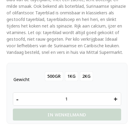
milde smaak. Ook bekend als boterblad, Surinaamse spinazie
of olifantsoor. Tayerblad is onmisbaar in klassiekers als
gestoofd tayerblad, tayerbladsoep en heri heri, en slinkt
tijdens het koken net als spinazie. Rijk aan calcium, ijzer en
vitamines. Let op: tayerblad wordt altijd goed gekookt of
gestoofd, niet rauw gegeten. Per kilo verkrijgbaar. Ideaal
voor liefhebbers van de Surinaamse en Caribische keuken.
Vandaag besteld, snel en vers in huis via Mittal Supermarkt.
500GR
1KG
2KG
Gewicht
Verse
-
+
Tayerblad
per
IN WINKELMAND
Kilo,
Milde
Surinaamse