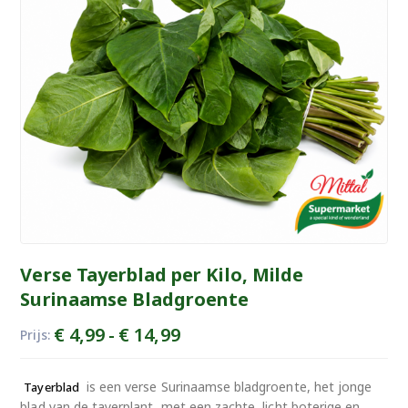
Verse Tayerblad per Kilo, Milde
Surinaamse Bladgroente
Prijsklasse:
€
4,99
-
€
14,99
Prijs:
€ 4,99
tot
is een verse Surinaamse bladgroente, het jonge
Tayerblad
€ 14,99
blad van de tayerplant, met een zachte, licht boterige en