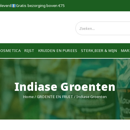
eleverd
Gratis bezorging boven €75
COSMETICA
RIJST
KRUIDEN EN PUREES
STERK,BIER & WIJN
MAR
Indiase Groenten
Home
/
GROENTE EN FRUIT
/ Indiase Groenten