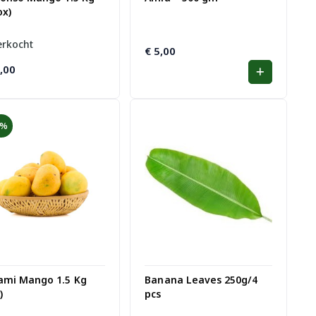
ox)
erkocht
€
5,00
,00
3%
ami Mango 1.5 Kg
Banana Leaves 250g/4
)
pcs