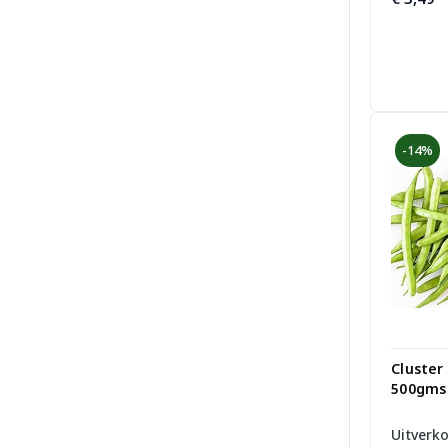
-14%
Cluster
500gms
Uitverk