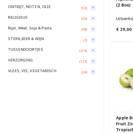
(2 Box)
ONTBIJT, NOTEN, OLIE
+
(52)
RELIGIEUS
+
Uitverk
(50)
Rijst, Meel, Soja & Pasta
+
€
29,00
(98)
STERK,BIER & WIJN
+
(2)
TUSSENDOORTJES
+
(274)
VERZORGING
+
(123)
VLEES, VIS, VEGETARISCH
+
(24)
Apple B
Fruit Z
Tropisc