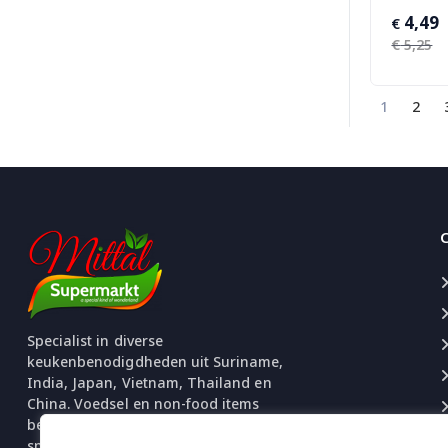
Oorspro
Huidige
4,49
€
prijs
prijs
€
5,25
was:
is:
€ 5,25.
€ 4,49.
1
2
Specialist in diverse
keukenbenodigdheden uit Suriname,
India, Japan, Vietnam, Thailand en
China. Voedsel en non-food items
beschikbaar. Uitgebreide selectie
snacks en chips.