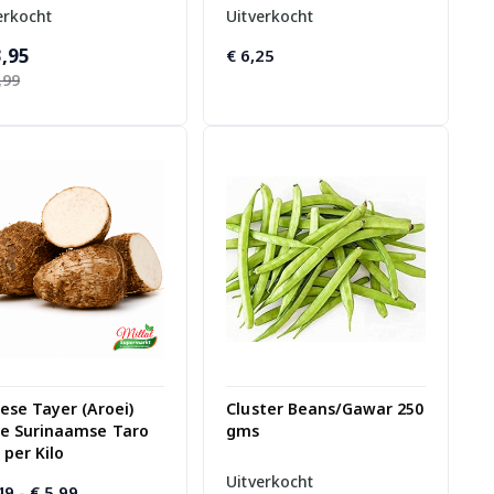
erkocht
Uitverkocht
pronkelijke
dige
,95
€
6,25
,99
:
,99.
,95.
ese Tayer (Aroei)
Cluster Beans/Gawar 250
se Surinaamse Taro
gms
 per Kilo
Uitverkocht
Prijsklasse:
49
-
€
5,99