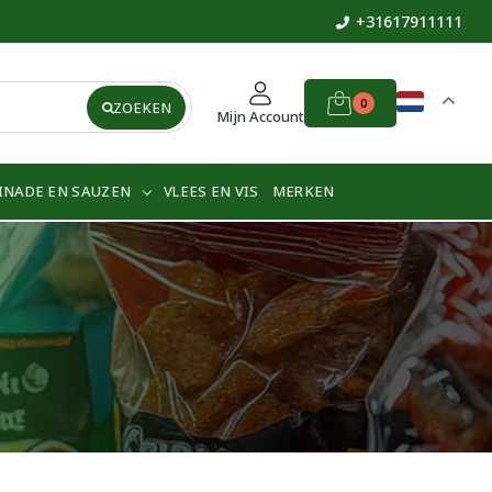
+31617911111
0
ZOEKEN
Mijn Account
INADE EN SAUZEN
VLEES EN VIS
MERKEN