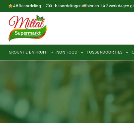
4.8 Beoordeling · 700+ beoordelingen
binnen 1 à 2 werkdagen g
Supermarkt
Mittal
GROENTE EN FRUIT
NON FOOD
TUSSENDOORTJES