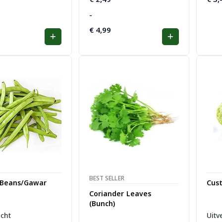
€ 2,49
-
tot
€ 4,99
€
4,99
BEST SELLER
 Beans/Gawar
Cust
Coriander Leaves
(Bunch)
ocht
Uitv