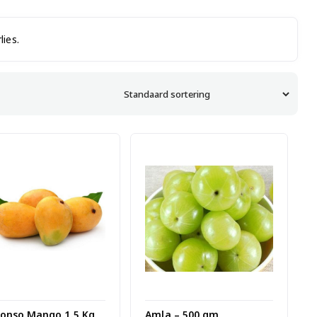
lies.
honso Mango 1.5 Kg
Amla – 500 gm