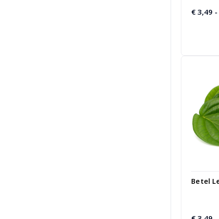
€
3,49
-
Betel L
€
3,49