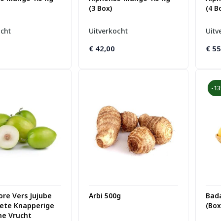
(3 Box)
(4 B
ocht
Uitverkocht
Uitv
€
42,00
€
55
-1
ore Vers Jujube
Arbi 500g
Bad
oete Knapperige
(Box
he Vrucht