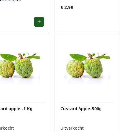
€ 3,49
€
2,99
tot
€ 5,99
ard apple -1 Kg
Custard Apple-500g
erkocht
Uitverkocht