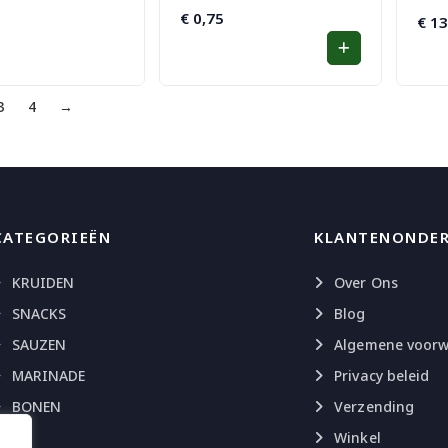
€
0,75
nkelijke
€
13
3
4
→
CATEGORIEËN
KLANTENONDE
KRUIDEN
Over Ons
SNACKS
Blog
SAUZEN
Algemene voor
MARINADE
Privacy beleid
BONEN
Verzending
Winkel