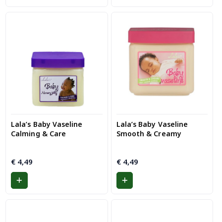
G
e
w
a
ar
d
e
er
d
1.
0
0
ui
t
5
Lala’s Baby Vaseline
Lala’s Baby Vaseline
Calming & Care
Smooth & Creamy
€
4,49
€
4,49