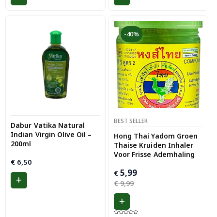
-40%
BEST SELLER
Dabur Vatika Natural
Indian Virgin Olive Oil –
Hong Thai Yadom Groen
200ml
Thaise Kruiden Inhaler
Voor Frisse Ademhaling
€
6,50
Oorspronkelijke
Huidige
5,99
€
prijs
prijs
€
9,99
was:
is:
€ 9,99.
€ 5,99.