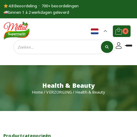
4.8 Beoordeling · 700+ beoordelingen
binnen 1 à 2 werkdagen geleverd
0
Supermarkt
Mittal
Health & Beauty
Home
/
VERZORGING
/ Health & Beauty
Productcategorieën