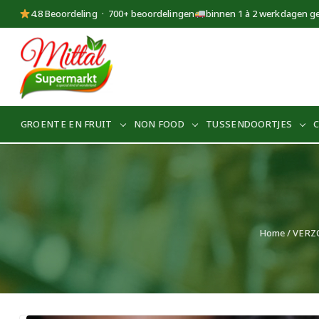
4.8 Beoordeling · 700+ beoordelingen
binnen 1 à 2 werkdagen g
Supermarkt
Mittal
GROENTE EN FRUIT
NON FOOD
TUSSENDOORTJES
Home
/
VERZ