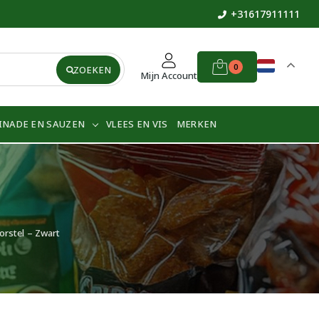
+31617911111
0
ZOEKEN
Mijn Account
INADE EN SAUZEN
VLEES EN VIS
MERKEN
rstel – Zwart