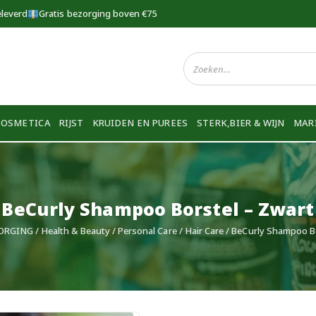
eleverd
Gratis bezorging boven €75
COSMETICA
RIJST
KRUIDEN EN PUREES
STERK,BIER & WIJN
MAR
BeCurly Shampoo Borstel – Zwart
ORGING
/
Health & Beauty
/
Personal Care
/
Hair Care
/ BeCurly Shampoo Bo