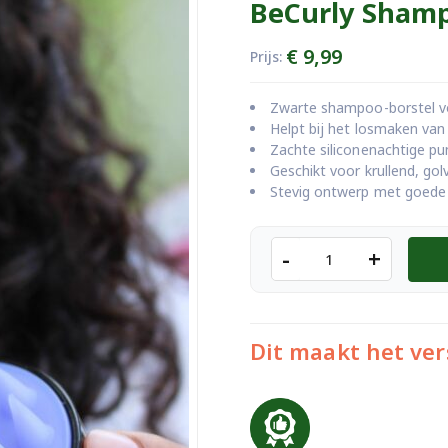
BeCurly Shamp
€
9,99
Prijs:
Zwarte shampoo-borstel vo
Helpt bij het losmaken van 
Zachte siliconenachtige p
Geschikt voor krullend, gol
Stevig ontwerp met goede 
BeCurly
-
+
Shampoo
Borstel
-
Zwart
Dit maakt het ver
aantal