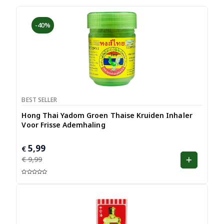
-40%
BEST SELLER
Hong Thai Yadom Groen Thaise Kruiden Inhaler
Voor Frisse Ademhaling
5,99
Oorspronkelijke
Huidige
€
prijs
prijs
€
9,99
was:
is:
€ 9,99.
€ 5,99.
G
e
w
a
ar
d
e
er
d
1.