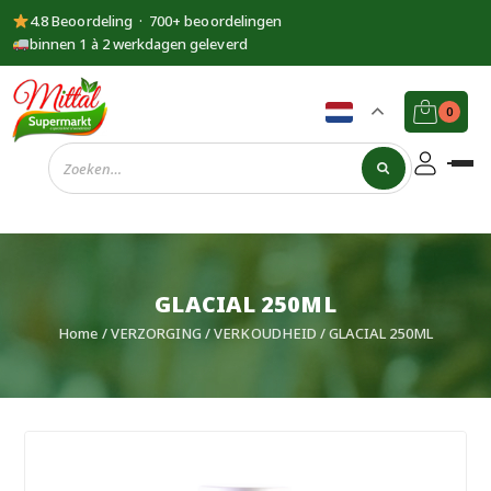
4.8 Beoordeling · 700+ beoordelingen
binnen 1 à 2 werkdagen geleverd
0
Supermarkt
Mittal
GLACIAL 250ML
Home
/
VERZORGING
/
VERKOUDHEID
/ GLACIAL 250ML