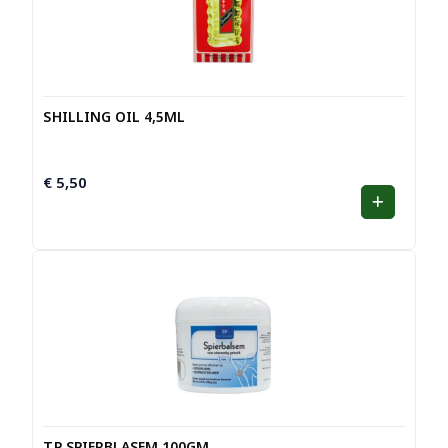
0
0
ui
t
5
SHILLING OIL 4,5ML
€
5,50
TP SPIERBLASEM 100GM