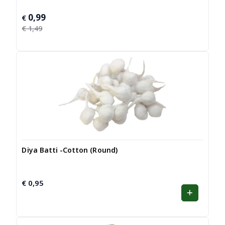
0,99
Oorspronkelijke
Huidige
€
prijs
prijs
€
1,49
was:
is:
€ 1,49.
€ 0,99.
Diya Batti -Cotton (Round)
€
0,95