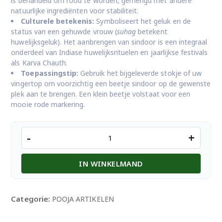
is behandeld om rood te worden, gemengd met andere
natuurlijke ingrediënten voor stabiliteit.
Culturele betekenis:
Symboliseert het geluk en de
status van een gehuwde vrouw (
suhag
betekent
huwelijksgeluk). Het aanbrengen van sindoor is een integraal
onderdeel van Indiase huwelijksrituelen en jaarlijkse festivals
als Karva Chauth.
Toepassingstip:
Gebruik het bijgeleverde stokje of uw
vingertop om voorzichtig een beetje sindoor op de gewenste
plek aan te brengen. Een klein beetje volstaat voor een
mooie rode markering.
Masoor
-
+
Suhag
Sindoor
IN WINKELMAND
30
Gr.
aantal
Categorie:
POOJA ARTIKELEN