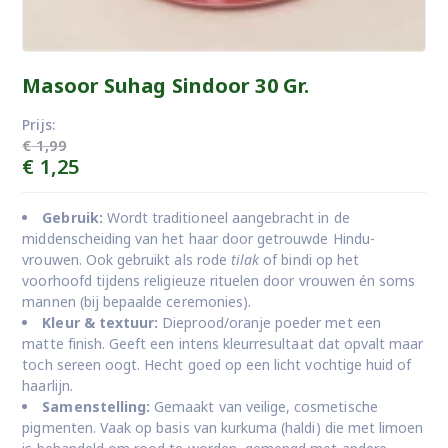
Masoor Suhag Sindoor 30 Gr.
Prijs:
€
1,99
Oorspronkelijke
Huidige
€
1,25
prijs
prijs
was:
is:
Gebruik:
Wordt traditioneel aangebracht in de
€ 1,99.
€ 1,25.
middenscheiding van het haar door getrouwde Hindu-
vrouwen. Ook gebruikt als rode
tilak
of bindi op het
voorhoofd tijdens religieuze rituelen door vrouwen én soms
mannen (bij bepaalde ceremonies).
Kleur & textuur:
Dieprood/oranje poeder met een
matte finish. Geeft een intens kleurresultaat dat opvalt maar
toch sereen oogt. Hecht goed op een licht vochtige huid of
haarlijn.
Samenstelling:
Gemaakt van veilige, cosmetische
pigmenten. Vaak op basis van kurkuma (haldi) die met limoen