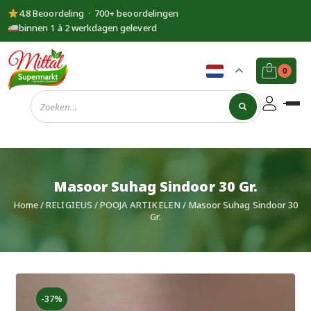
4.8 Beoordeling · 700+ beoordelingen
binnen 1 à 2 werkdagen geleverd
0
Supermarkt
Mittal
Masoor Suhag Sindoor 30 Gr.
Home
/
RELIGIEUS
/
POOJA ARTIKELEN
/ Masoor Suhag Sindoor 30
Gr.
-37%