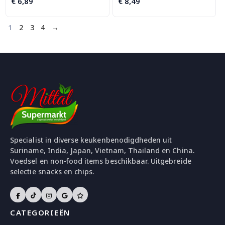
€
6,89
€
8,49
1
2
3
4
→
Specialist in diverse keukenbenodigdheden uit
Suriname, India, Japan, Vietnam, Thailand en China.
Voedsel en non-food items beschikbaar. Uitgebreide
selectie snacks en chips.
CATEGORIEËN