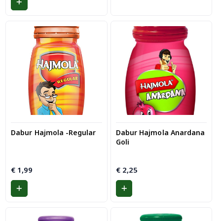
€ 8,49.
€ 7,45.
Dabur Hajmola -Regular
Dabur Hajmola Anardana
Goli
€
1,99
€
2,25