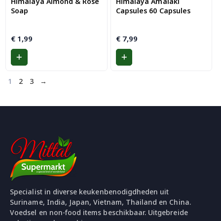
Himalaya Almond & Rose
Himalaya Amalaki
Soap
Capsules 60 Capsules
€
1,99
€
7,99
1
2
3
→
Specialist in diverse keukenbenodigdheden uit
Suriname, India, Japan, Vietnam, Thailand en China.
Voedsel en non-food items beschikbaar. Uitgebreide