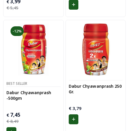
Oorspronkelijke
Huidige
3,99
€
prijs
prijs
€
5,45
was:
is:
€ 5,45.
€ 3,99.
-12%
BEST SELLER
Dabur Chyawanprash 250
Gr.
Dabur Chyawanprash
-500gm
€
3,79
Oorspronkelijke
Huidige
7,45
€
prijs
prijs
€
8,49
was:
is: