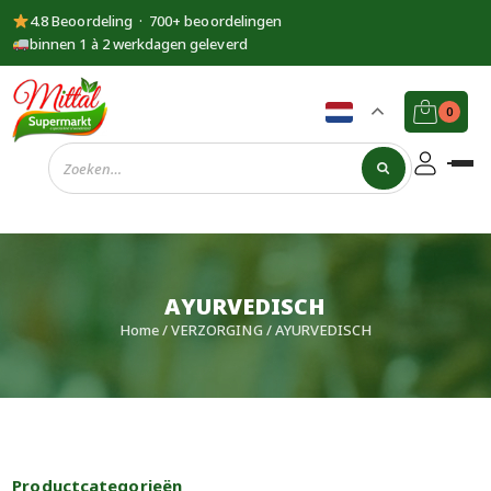
4.8 Beoordeling · 700+ beoordelingen
binnen 1 à 2 werkdagen geleverd
0
Supermarkt
Mittal
AYURVEDISCH
Home
/
VERZORGING
/ AYURVEDISCH
Productcategorieën