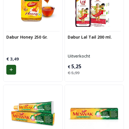
Dabur Honey 250 Gr.
Dabur Lal Tail 200 ml.
Uitverkocht
€
3,49
Oorspronkelijke
Huidige
5,25
€
prijs
prijs
€
5,99
was:
is:
€ 5,99.
€ 5,25.