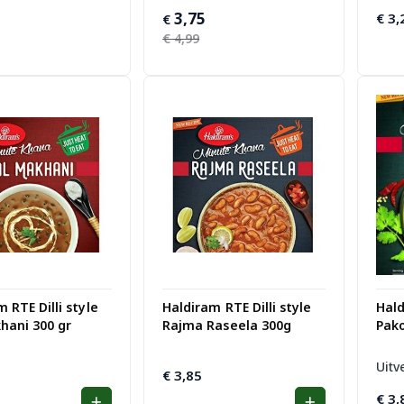
Oorspronkelijke
Huidige
3,75
€
3,
€
prijs
prijs
€
4,99
was:
is:
€ 4,99.
€ 3,75.
 RTE Dilli style
Haldiram RTE Dilli style
Hald
hani 300 gr
Rajma Raseela 300g
Pak
Uitv
€
3,85
€
3,