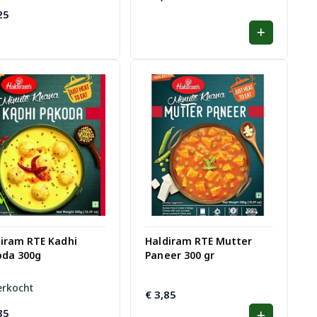
25
iram RTE Kadhi
Haldiram RTE Mutter
oda 300g
Paneer 300 gr
erkocht
€
3,85
85