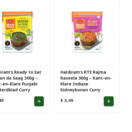
iram’s Ready to Eat
Haldiram’s RTE Rajma
on da Saag 300g –
Raseela 300g – Kant-en-
-en-Klare Punjabi
Klare Indiase
terdblad Curry
Kidneybonen Curry
49
€
3,49