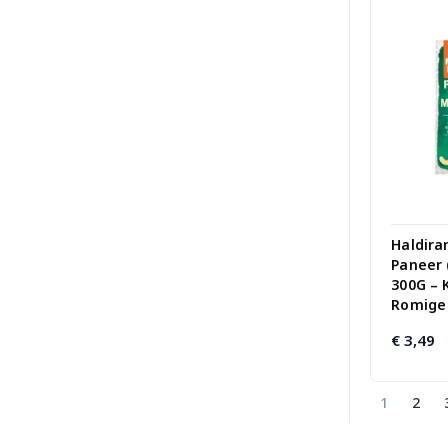
Haldira
Paneer 
300G – 
Romige 
€
3,49
1
2