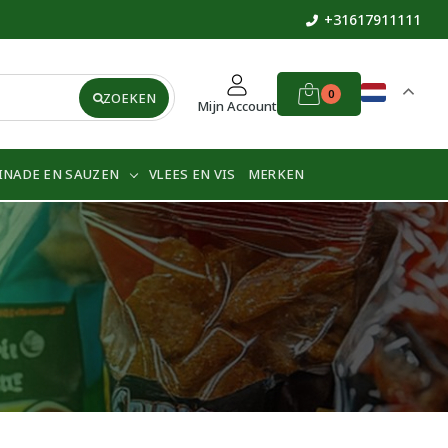
+31617911111
0
ZOEKEN
Mijn Account
INADE EN SAUZEN
VLEES EN VIS
MERKEN