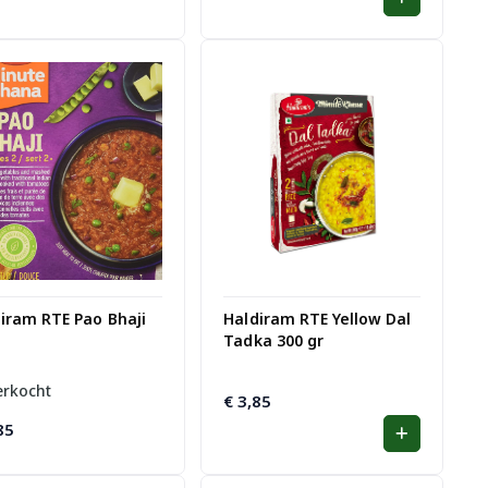
iram RTE Pao Bhaji
Haldiram RTE Yellow Dal
Tadka 300 gr
erkocht
€
3,85
85