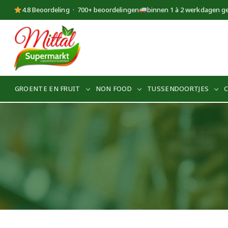
4.8 Beoordeling · 700+ beoordelingen
binnen 1 à 2 werkdagen g
Supermarkt
Mittal
GROENTE EN FRUIT
NON FOOD
TUSSENDOORTJES