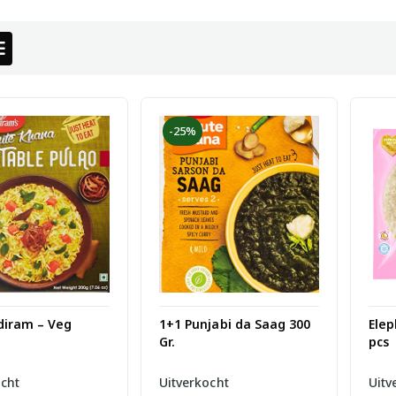
-25%
diram – Veg
1+1 Punjabi da Saag 300
Elep
Gr.
pcs
ocht
Uitverkocht
Uitv