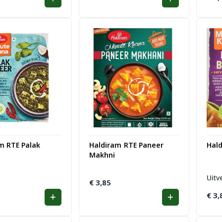
m RTE Palak
Haldiram RTE Paneer
Hald
Makhni
Uitv
€
3,85
€
3,