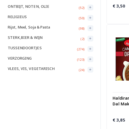
€
3,50
ONTBIJT, NOTEN, OLIE
+
(52)
RELIGIEUS
+
(50)
Rijst, Meel, Soja & Pasta
+
(98)
STERK,BIER & WIJN
+
(2)
TUSSENDOORTJES
+
(274)
VERZORGING
+
(123)
VLEES, VIS, VEGETARISCH
+
(24)
Haldiram
Dal Mak
€
3,85