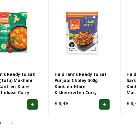
m’s Ready to Eat
Haldiram’s Ready to Eat
Hald
(Tofu) Makhani
Punjabi Choley 300g –
Sars
Kant-en-Klare
Kant-en-Klare
Kant
Indiase Curry
Kikkererwten Curry
Mos
€
3,49
€
3,
3
→