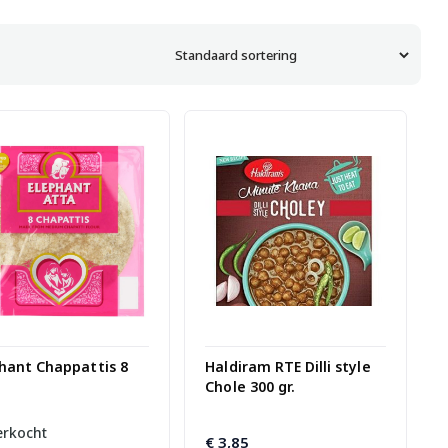
hant Chappattis 8
Haldiram RTE Dilli style
Chole 300 gr.
erkocht
€
3,85