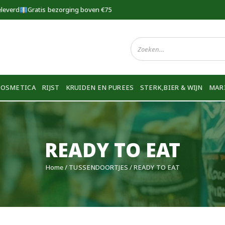
eleverd
Gratis bezorging boven €75
COSMETICA
RIJST
KRUIDEN EN PUREES
STERK,BIER & WIJN
MAR
READY TO EAT
Home
/
TUSSENDOORTJES
/ READY TO EAT