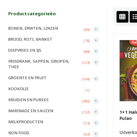
Productcategorieën
BONEN, ERWTEN, LINZEN
+
(89)
BROOD, ROTI, BANKET
+
(76)
DIEPVRIES EN IJS
+
(88)
FRISDRANK, SAPPEN, SIROPEN,
+
(123)
THEE
GROENTE EN FRUIT
+
(104)
KOOKOLIE
(1)
KRUIDEN EN PUREES
+
(386)
MARINADE EN SAUZEN
+
1+1 Hal
(132)
Pulao
MELKPRODUCTEN
+
(13)
Uitverk
NON FOOD
+
(52)