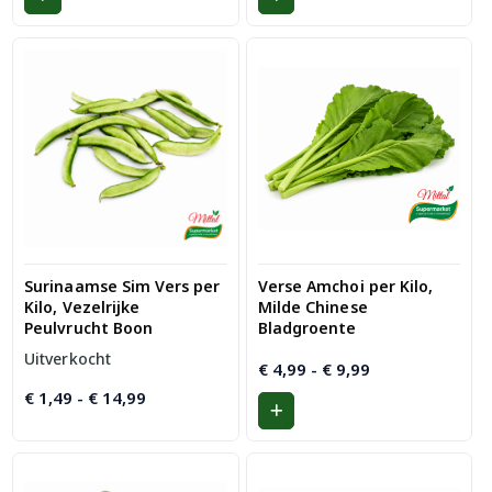
€ 2,99
€ 5,49
Surinaamse Sim Vers per
Verse Amchoi per Kilo,
Kilo, Vezelrijke
Milde Chinese
Peulvrucht Boon
Bladgroente
Uitverkocht
Prijsklasse:
€
4,99
-
€
9,99
€ 4,99
Prijsklasse:
€
1,49
-
€
14,99
tot
€ 1,49
€ 9,99
tot
€ 14,99