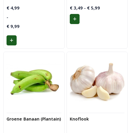
Prijsklasse:
Prijsklasse:
€
4,99
€
3,49
-
€
5,99
€ 4,99
€ 3,49
-
tot
tot
€ 9,99
€
9,99
€ 5,99
Groene Banaan (Plantain)
Knoflook