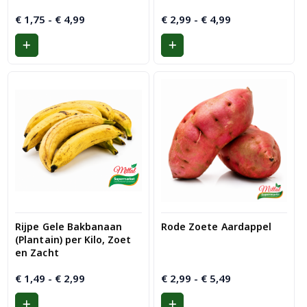
Prijsklasse:
Prijsklasse:
€
1,75
-
€
4,99
€
2,99
-
€
4,99
€ 1,75
€ 2,99
tot
tot
€ 4,99
€ 4,99
Rijpe Gele Bakbanaan
Rode Zoete Aardappel
(Plantain) per Kilo, Zoet
en Zacht
Prijsklasse:
Prijsklasse:
€
1,49
-
€
2,99
€
2,99
-
€
5,49
€ 1,49
€ 2,99
tot
tot