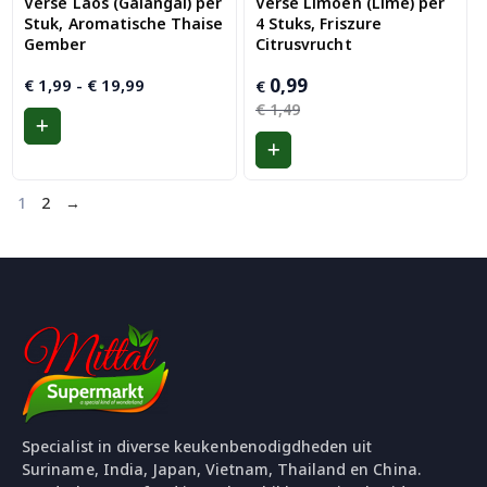
Verse Laos (Galangal) per
Verse Limoen (Lime) per
Stuk, Aromatische Thaise
4 Stuks, Friszure
Gember
Citrusvrucht
Prijsklasse:
Oorspronkelijke
Huidige
0,99
€
1,99
-
€
19,99
€
€ 1,99
prijs
prijs
€
1,49
tot
was:
is:
€ 19,99
€ 1,49.
€ 0,99.
1
2
→
Specialist in diverse keukenbenodigdheden uit
Suriname, India, Japan, Vietnam, Thailand en China.