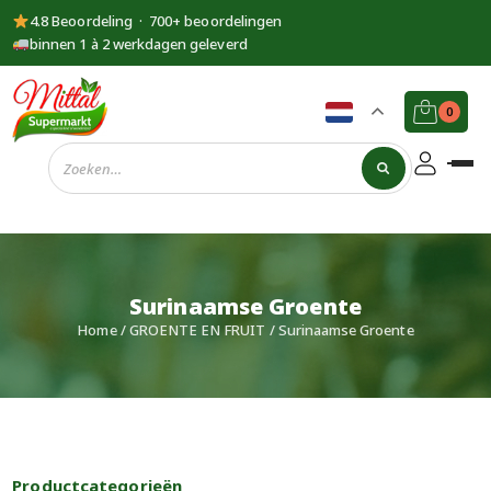
4.8 Beoordeling · 700+ beoordelingen
binnen 1 à 2 werkdagen geleverd
0
Supermarkt
Mittal
Surinaamse Groente
Home
/
GROENTE EN FRUIT
/ Surinaamse Groente
Productcategorieën