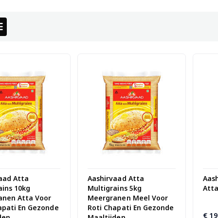
aad Atta
Aashirvaad Atta
Aas
ains 10kg
Multigrains 5kg
Atta
anen Atta Voor
Meergranen Meel Voor
apati En Gezonde
Roti Chapati En Gezonde
€
19
den
Maaltijden