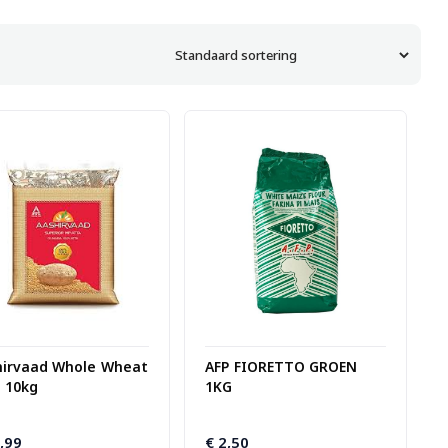
hirvaad Whole Wheat
AFP FIORETTO GROEN
 10kg
1KG
,99
€
2,50