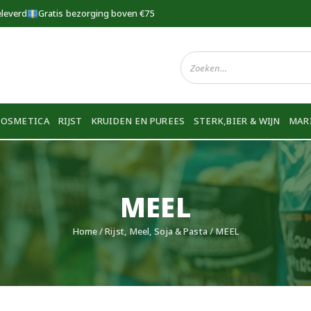
eleverd
Gratis bezorging boven €75
COSMETICA
RIJST
KRUIDEN EN PUREES
STERK,BIER & WIJN
MAR
MEEL
Home
/
Rijst, Meel, Soja & Pasta
/ MEEL