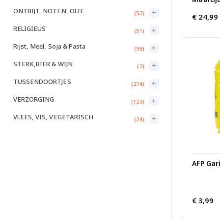
ONTBIJT, NOTEN, OLIE
+
(52)
€
24,99
RELIGIEUS
+
(51)
Rijst, Meel, Soja & Pasta
+
(98)
STERK,BIER & WIJN
+
(2)
TUSSENDOORTJES
+
(274)
VERZORGING
+
(123)
VLEES, VIS, VEGETARISCH
+
(24)
AFP Gar
€
3,99