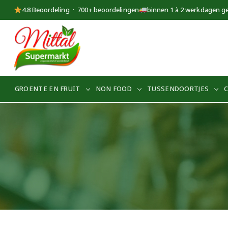
4.8 Beoordeling · 700+ beoordelingen
binnen 1 à 2 werkdagen g
Supermarkt
Mittal
GROENTE EN FRUIT
NON FOOD
TUSSENDOORTJES