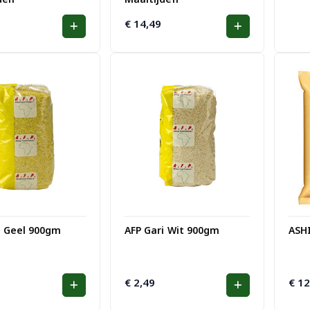
€
14,49
i Geel 900gm
AFP Gari Wit 900gm
ASH
€
2,49
€
12