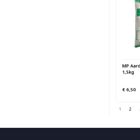
MP Aar
1,5kg
€
6,50
1
2