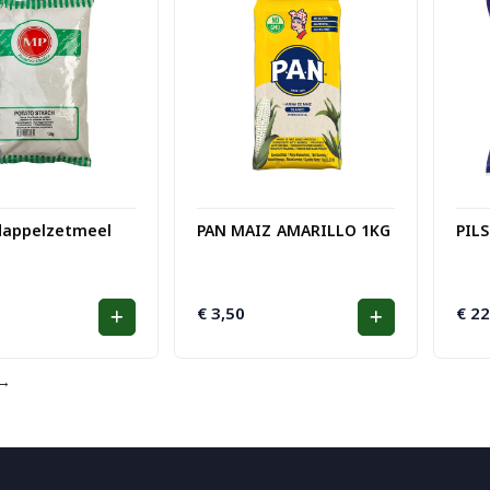
dappelzetmeel
PAN MAIZ AMARILLO 1KG
PIL
€
3,50
€
22
→