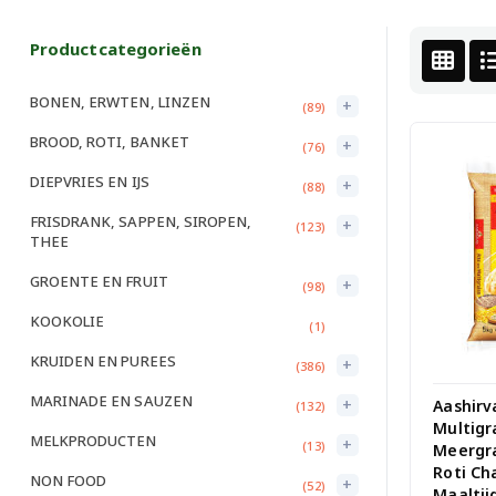
Productcategorieën
BONEN, ERWTEN, LINZEN
+
(89)
BROOD, ROTI, BANKET
+
(76)
DIEPVRIES EN IJS
+
(88)
FRISDRANK, SAPPEN, SIROPEN,
+
(123)
THEE
GROENTE EN FRUIT
+
(98)
KOOKOLIE
(1)
KRUIDEN EN PUREES
+
(386)
MARINADE EN SAUZEN
+
Aashirv
(132)
Multigr
MELKPRODUCTEN
+
(13)
Meergr
Roti Ch
NON FOOD
+
(52)
Maaltij