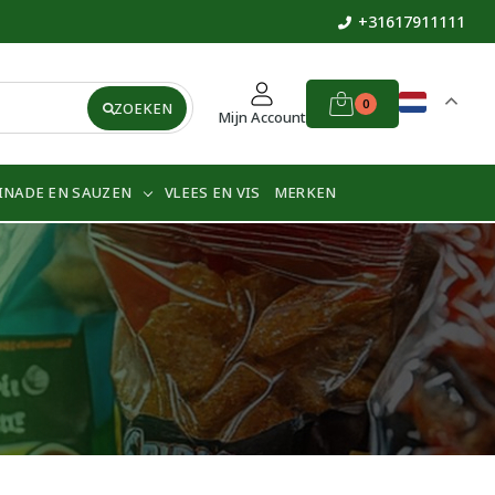
+31617911111
0
ZOEKEN
Mijn Account
INADE EN SAUZEN
VLEES EN VIS
MERKEN