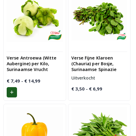
Verse Antroewa (Witte
Verse Fijne Klaroen
Aubergine) per Kilo,
(Chauria) per Bosje,
Surinaamse Vrucht
Surinaamse Spinazie
Uitverkocht
Prijsklasse:
€
7,49
-
€
14,99
€ 7,49
Prijsklasse:
€
3,50
-
€
6,99
tot
€ 3,50
€ 14,99
tot
€ 6,99