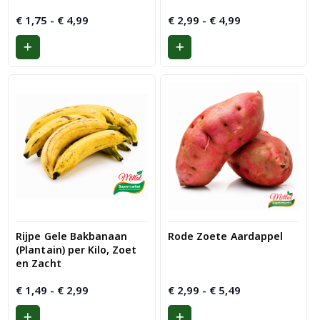
Prijsklasse:
Prijsklasse:
€
1,75
-
€
4,99
€
2,99
-
€
4,99
€ 1,75
€ 2,99
tot
tot
€ 4,99
€ 4,99
Rijpe Gele Bakbanaan
Rode Zoete Aardappel
(Plantain) per Kilo, Zoet
en Zacht
Prijsklasse:
Prijsklasse:
€
1,49
-
€
2,99
€
2,99
-
€
5,49
€ 1,49
€ 2,99
tot
tot