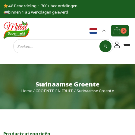
4.8 Beoordeling · 700+ beoordelingen
binnen 1 à 2 werkdagen geleverd
0
Supermarkt
Mittal
Surinaamse Groente
Home
/
GROENTE EN FRUIT
/ Surinaamse Groente
Productcategorieën