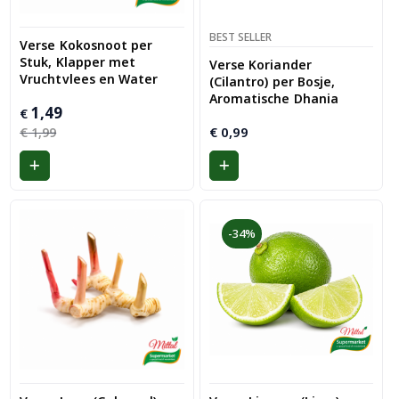
BEST SELLER
Verse Kokosnoot per
Stuk, Klapper met
Verse Koriander
Vruchtvlees en Water
(Cilantro) per Bosje,
Aromatische Dhania
Oorspronkelijke
Huidige
1,49
€
prijs
prijs
€
€
0,99
1,99
was:
is:
€ 1,99.
€ 1,49.
-34%