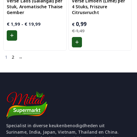
Verse Laos (Galangal) per
Verse Limoen (Lime) per
Stuk, Aromatische Thaise
4 Stuks, Friszure
Gember
Citrusvrucht
Prijsklasse:
Oorspronkelijke
Huidige
0,99
€
1,99
-
€
19,99
€
€ 1,99
prijs
prijs
€
1,49
tot
was:
is:
€ 19,99
€ 1,49.
€ 0,99.
1
2
→
Specialist in diverse keukenbenodigdheden uit
Suriname, India, Japan, Vietnam, Thailand en China.