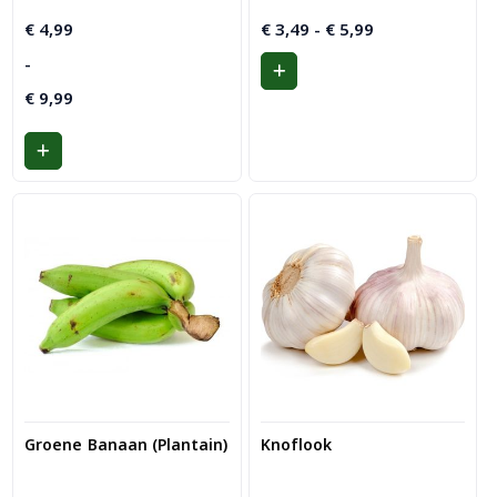
Prijsklasse:
Prijsklasse:
€
4,99
€
3,49
-
€
5,99
€ 4,99
€ 3,49
-
tot
tot
€ 9,99
€
9,99
€ 5,99
Groene Banaan (Plantain)
Knoflook