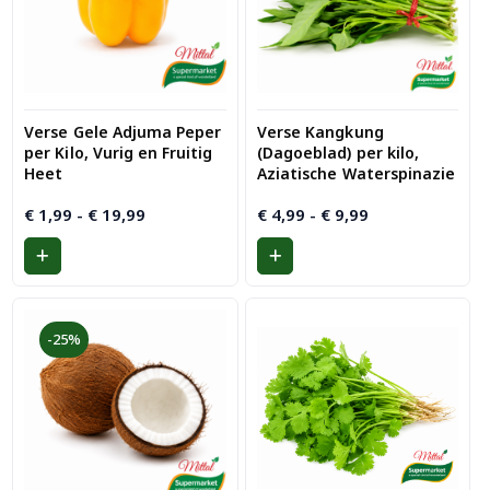
Verse Gele Adjuma Peper
Verse Kangkung
per Kilo, Vurig en Fruitig
(Dagoeblad) per kilo,
Heet
Aziatische Waterspinazie
Prijsklasse:
Prijsklasse:
€
1,99
-
€
19,99
€
4,99
-
€
9,99
€ 1,99
€ 4,99
tot
tot
€ 19,99
€ 9,99
-25%