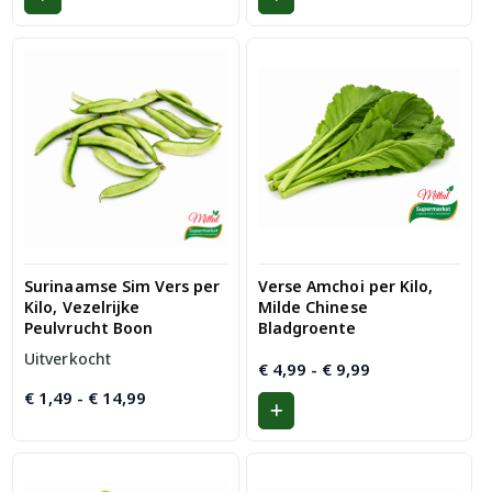
€ 2,99
€ 5,49
Surinaamse Sim Vers per
Verse Amchoi per Kilo,
Kilo, Vezelrijke
Milde Chinese
Peulvrucht Boon
Bladgroente
Uitverkocht
Prijsklasse:
€
4,99
-
€
9,99
€ 4,99
Prijsklasse:
€
1,49
-
€
14,99
tot
€ 1,49
€ 9,99
tot
€ 14,99