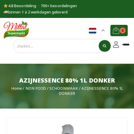
4.8 Beoordeling · 700+ beoordelingen
binnen 1 à 2 werkdagen geleverd
0
Supermarkt
Mittal
AZIJNESSENCE 80% 1L DONKER
Home
/
NON FOOD
/
SCHOONMAAK
/ AZIJNESSENCE 80% 1L
DONKER