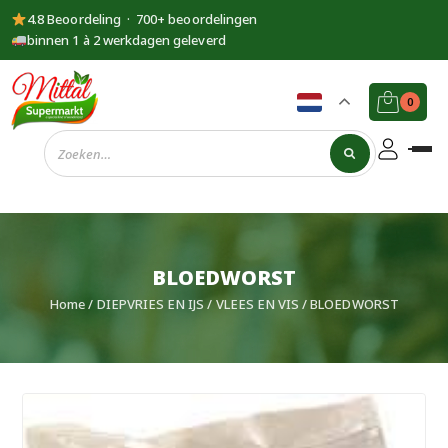
4.8 Beoordeling · 700+ beoordelingen
binnen 1 à 2 werkdagen geleverd
0
Supermarkt
Mittal
BLOEDWORST
Home
/
DIEPVRIES EN IJS
/
VLEES EN VIS
/ BLOEDWORST