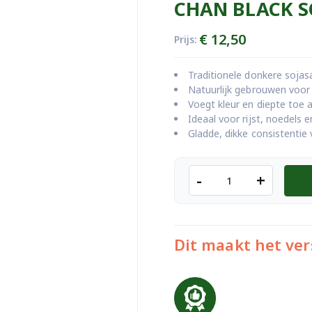
CHAN BLACK S
€
12,50
Prijs:
Traditionele donkere sojas
Natuurlijk gebrouwen voor
Voegt kleur en diepte toe 
Ideaal voor rijst, noedels 
Gladde, dikke consistentie
CHAN
-
+
BLACK
SOY
SAUS
1L
Dit maakt het ver
aantal