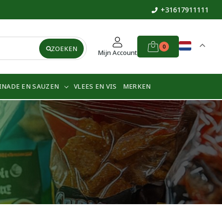
+31617911111
0
ZOEKEN
Mijn Account
INADE EN SAUZEN
VLEES EN VIS
MERKEN