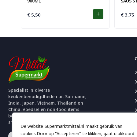
900ML
SAUS 5
€
5,50
€
3,75
Specialist in diverse
keukenbenodigdheden uit Suriname,
India, Japan, Vietnam, Thailand en
China. Voedsel en non-food items
beschikbaar. Uitgebreide selectie
snacks en chips.
De website Supermarktmittal.nl maakt gebruik van
cookies.Door op "Accepteren" te klikken, gaat u akkoord