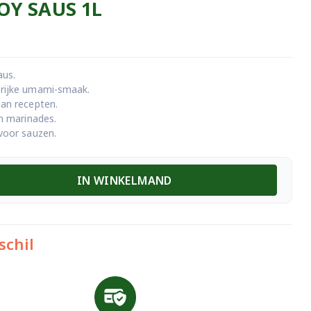
OY SAUS 1L
aus.
 rijke umami-smaak.
aan recepten.
en marinades.
 voor sauzen.
IN WINKELMAND
schil