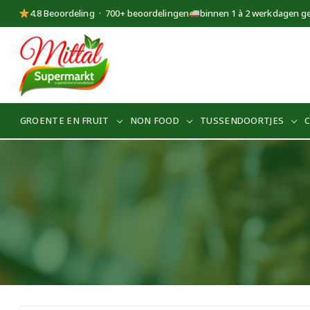
4.8 Beoordeling · 700+ beoordelingen
binnen 1 à 2 werkdagen g
Supermarkt
Mittal
GROENTE EN FRUIT
NON FOOD
TUSSENDOORTJES