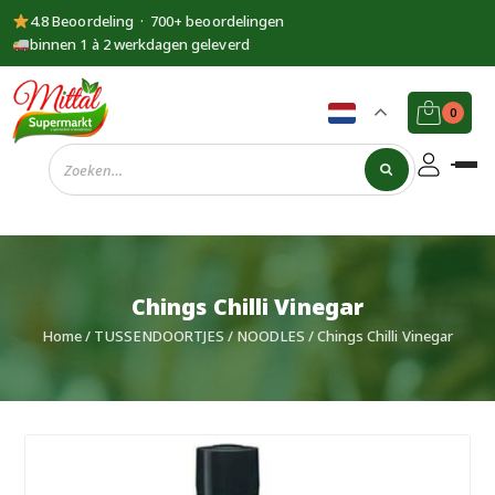
4.8 Beoordeling · 700+ beoordelingen
binnen 1 à 2 werkdagen geleverd
0
Supermarkt
Mittal
Chings Chilli Vinegar
Home
/
TUSSENDOORTJES
/
NOODLES
/ Chings Chilli Vinegar