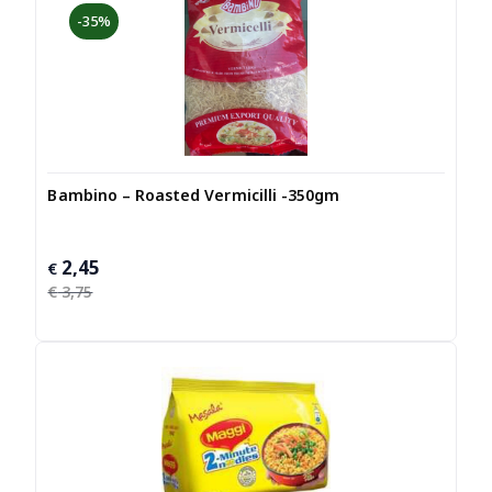
-35%
Bambino – Roasted Vermicilli -350gm
2,45
Oorspronkelijke
Huidige
€
prijs
prijs
€
3,75
was:
is:
€ 3,75.
€ 2,45.