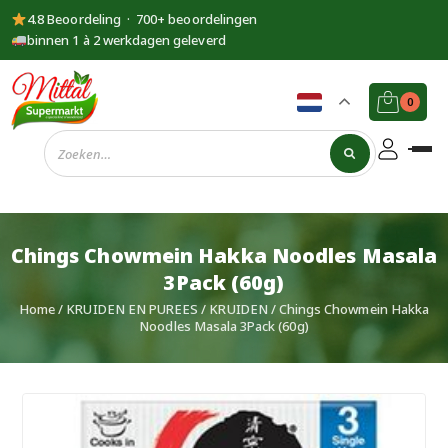
4.8 Beoordeling · 700+ beoordelingen
binnen 1 à 2 werkdagen geleverd
0
Supermarkt
Mittal
Chings Chowmein Hakka Noodles Masala
3Pack (60g)
Home
/
KRUIDEN EN PUREES
/
KRUIDEN
/ Chings Chowmein Hakka
Noodles Masala 3Pack (60g)