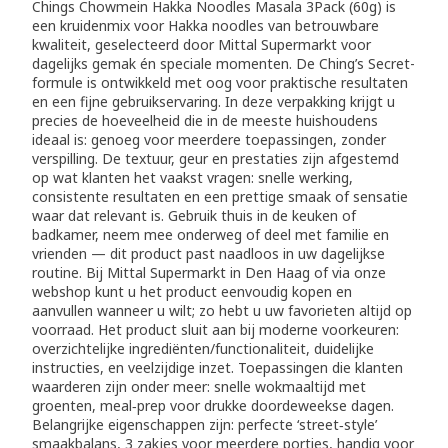
Chings Chowmein Hakka Noodles Masala 3Pack (60g) is
een kruidenmix voor Hakka noodles van betrouwbare
kwaliteit, geselecteerd door Mittal Supermarkt voor
dagelijks gemak én speciale momenten. De Ching’s Secret-
formule is ontwikkeld met oog voor praktische resultaten
en een fijne gebruikservaring. In deze verpakking krijgt u
precies de hoeveelheid die in de meeste huishoudens
ideaal is: genoeg voor meerdere toepassingen, zonder
verspilling. De textuur, geur en prestaties zijn afgestemd
op wat klanten het vaakst vragen: snelle werking,
consistente resultaten en een prettige smaak of sensatie
waar dat relevant is. Gebruik thuis in de keuken of
badkamer, neem mee onderweg of deel met familie en
vrienden — dit product past naadloos in uw dagelijkse
routine. Bij Mittal Supermarkt in Den Haag of via onze
webshop kunt u het product eenvoudig kopen en
aanvullen wanneer u wilt; zo hebt u uw favorieten altijd op
voorraad. Het product sluit aan bij moderne voorkeuren:
overzichtelijke ingrediënten/functionaliteit, duidelijke
instructies, en veelzijdige inzet. Toepassingen die klanten
waarderen zijn onder meer: snelle wokmaaltijd met
groenten, meal‑prep voor drukke doordeweekse dagen.
Belangrijke eigenschappen zijn: perfecte ‘street‑style’
smaakbalans, 3 zakjes voor meerdere porties, handig voor