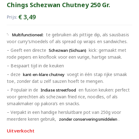
Chings Schezwan Chutney 250 Gr.
€
3,49
Prijs:
‘-
te gebruiken als pittige dip, als sausbasis
Multifunctioneel:
voor curry’s/noedels of als spread op wraps en sandwiches.
– Geeft een directe
kick: gemaakt met
Schezwan (Sichuan)
rode pepers en knoflook voor een vurige, hartige smaak.
– Bespaart tijd in de keuken
– deze
voegt in één stap rijke smaak
kant-en-klare chutney
toe, zonder dat u zelf sauzen hoeft te mengen.
– Populair in de
en fusion keuken: perfect
Indiase streetfood
voor gerechten als schezwan fried rice, noodles, of als
smaakmaker op pakora’s en snacks.
– Verpakt in een handige hersluitbare pot van 250g voor
meerdere keren gebruik,
.
zonder conserveringsmiddelen
Uitverkocht