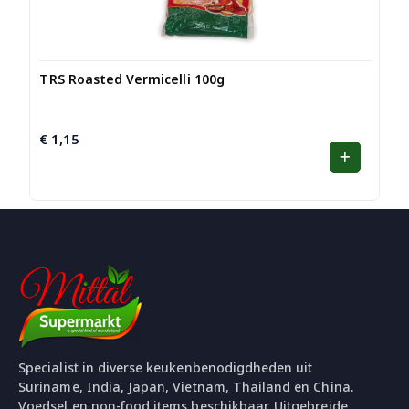
TRS Roasted Vermicelli 100g
€
1,15
Specialist in diverse keukenbenodigdheden uit
Suriname, India, Japan, Vietnam, Thailand en China.
Voedsel en non-food items beschikbaar. Uitgebreide