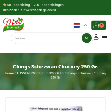
4.8 Beoordeling · 700+ beoordelingen
binnen 1 à 2 werkdagen geleverd
0
Supermarkt
Mittal
Chings Schezwan Chutney 250 Gr.
Home
/
TUSSENDOORTJES
/
NOODLES
/ Chings Schezwan Chutney
250 Gr.