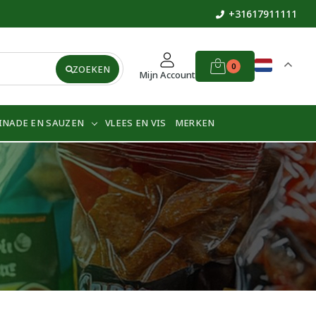
+31617911111
0
ZOEKEN
Mijn Account
INADE EN SAUZEN
VLEES EN VIS
MERKEN