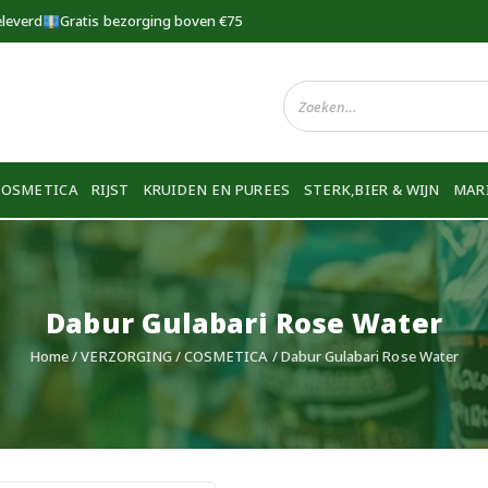
eleverd
Gratis bezorging boven €75
COSMETICA
RIJST
KRUIDEN EN PUREES
STERK,BIER & WIJN
MAR
Dabur Gulabari Rose Water
Home
/
VERZORGING
/
COSMETICA
/ Dabur Gulabari Rose Water