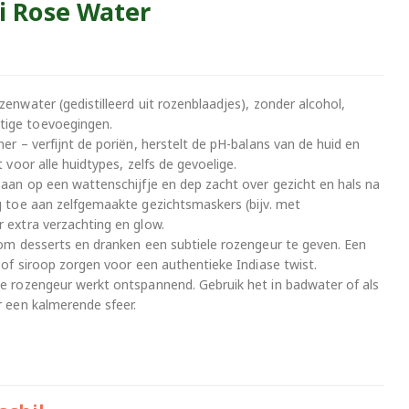
i Rose Water
zenwater (gedistilleerd uit rozenblaadjes), zonder alcohol,
tige toevoegingen.
ner – verfijnt de poriën, herstelt de pH-balans van de huid en
t voor alle huidtypes, zelfs de gevoelige.
g aan op een wattenschijfje en dep zacht over gezicht en hals na
eg toe aan zelfgemaakte gezichtsmaskers (bijv. met
r extra verzachting en glow.
l om desserts en dranken een subtiele rozengeur te geven. Een
of siroop zorgen voor een authentieke Indiase twist.
ke rozengeur werkt ontspannend. Gebruik het in badwater of als
r een kalmerende sfeer.