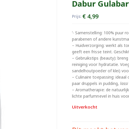
Dabur Gulabar
€
4,99
Prijs:
‘- Samenstelling: 100% puur ro
parabenen of andere kunstma
– Huidverzorging: werkt als to
geeft een frisse teint. Geschik
– Gebruikstips (beauty): bren
reiniging voor hydratatie. Vo
sandelhoutpoeder of klei) voo
– Culinaire toepassing: ideaa
paar druppels in pudding,
lassi
– Aromatherapie: de natuurlij
lichte parfumnevel in huis voo
Uitverkocht