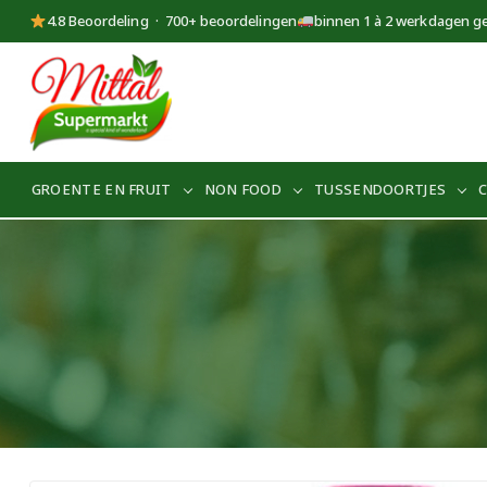
4.8 Beoordeling · 700+ beoordelingen
binnen 1 à 2 werkdagen g
Supermarkt
Mittal
GROENTE EN FRUIT
NON FOOD
TUSSENDOORTJES