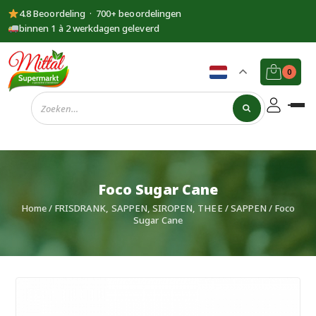
4.8 Beoordeling · 700+ beoordelingen
binnen 1 à 2 werkdagen geleverd
0
Supermarkt
Mittal
Foco Sugar Cane
Home
/
FRISDRANK, SAPPEN, SIROPEN, THEE
/
SAPPEN
/ Foco
Sugar Cane