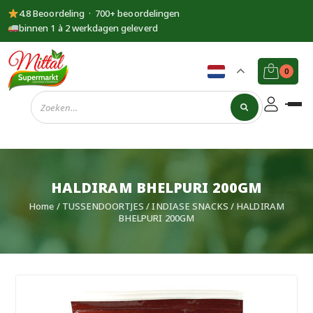
4.8 Beoordeling · 700+ beoordelingen
binnen 1 à 2 werkdagen geleverd
0
Supermarkt
Mittal
HALDIRAM BHELPURI 200GM
Home
/
TUSSENDOORTJES
/
INDIASE SNACKS
/ HALDIRAM
BHELPURI 200GM