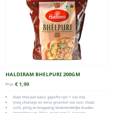
HALDIRAM BHELPURI 200GM
€
1,99
Prijs:
Klaar bhel puri basis: gepofte rijst + sev-mix.
Voeg chutneys en verse groenten toe voor chaat.
Licht, pittig en knapperig; kindvriendelijke kruiden.
Verpakking van 200 g, goed voor 3–4 snacks.