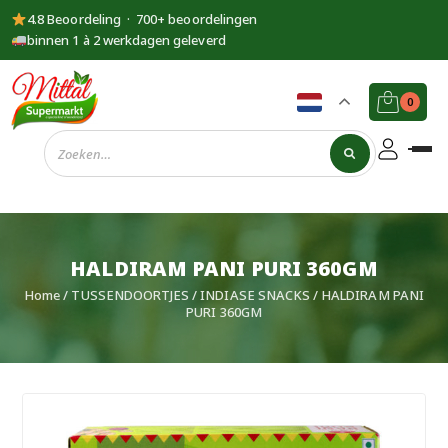
4.8 Beoordeling · 700+ beoordelingen
binnen 1 à 2 werkdagen geleverd
0
Supermarkt
Mittal
HALDIRAM PANI PURI 360GM
Home
/
TUSSENDOORTJES
/
INDIASE SNACKS
/ HALDIRAM PANI
PURI 360GM