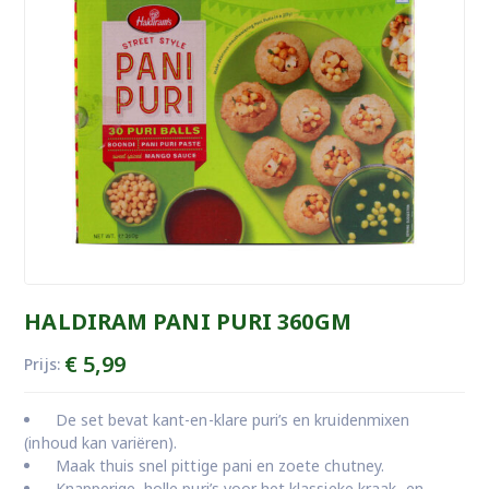
HALDIRAM PANI PURI 360GM
€
5,99
Prijs:
De set bevat kant-en-klare puri’s en kruidenmixen
(inhoud kan variëren).
Maak thuis snel pittige pani en zoete chutney.
Knapperige, holle puri’s voor het klassieke kraak- en