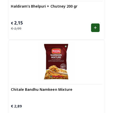
Haldiram’s Bhelpuri + Chutney 200 gr
2,15
Oorspronkelijke
Huidige
€
prijs
prijs
€
2,99
was:
is:
€ 2,99.
€ 2,15.
Chitale Bandhu Namkeen Mixture
€
2,89