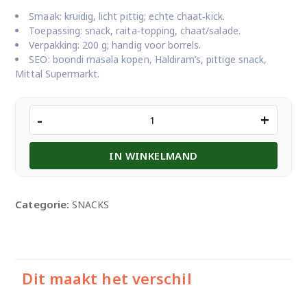
Smaak: kruidig, licht pittig; echte chaat‑kick.
Toepassing: snack, raita‑topping, chaat/salade.
Verpakking: 200 g; handig voor borrels.
SEO: boondi masala kopen, Haldiram’s, pittige snack,
Mittal Supermarkt.
Haldirams
-
+
Boondi
Massala
IN WINKELMAND
200G
aantal
Categorie:
SNACKS
Dit maakt het verschil