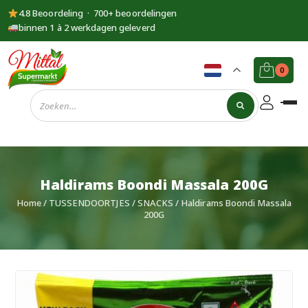
4.8 Beoordeling · 700+ beoordelingen
binnen 1 à 2 werkdagen geleverd
0
Supermarkt
Mittal
Haldirams Boondi Massala 200G
Home
/
TUSSENDOORTJES
/
SNACKS
/ Haldirams Boondi Massala
200G