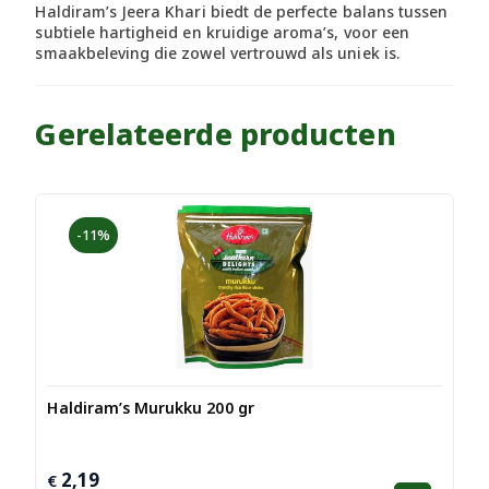
Haldiram’s Jeera Khari biedt de perfecte balans tussen
subtiele hartigheid en kruidige aroma’s, voor een
smaakbeleving die zowel vertrouwd als uniek is.
Gerelateerde producten
-11%
Haldiram’s Murukku 200 gr
2,19
Oorspronkelijke
Huidige
€