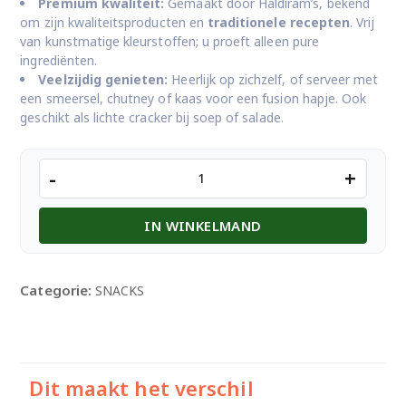
Premium kwaliteit:
Gemaakt door Haldiram’s, bekend
om zijn kwaliteitsproducten en
traditionele recepten
. Vrij
van kunstmatige kleurstoffen; u proeft alleen pure
ingrediënten.
Veelzijdig genieten:
Heerlijk op zichzelf, of serveer met
een smeersel, chutney of kaas voor een fusion hapje. Ook
geschikt als lichte cracker bij soep of salade.
Haldiram’s
-
+
Jeera
Khari
IN WINKELMAND
aantal
Categorie:
SNACKS
Dit maakt het verschil