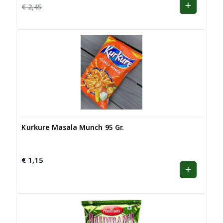
prijs
prijs
€
2,45
was:
is:
€ 2,45.
€ 2,19.
Kurkure Masala Munch 95 Gr.
€
1,15