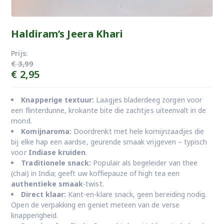
Haldiram’s Jeera Khari
Prijs:
€
3,99
Oorspronkelijke
Huidige
€
2,95
prijs
prijs
was:
is:
Knapperige textuur:
Laagjes bladerdeeg zorgen voor
€ 3,99.
€ 2,95.
een flinterdunne, krokante bite die zachtjes uiteenvalt in de
mond.
Komijnaroma:
Doordrenkt met hele komijnzaadjes die
bij elke hap een aardse, geurende smaak vrijgeven – typisch
voor
Indiase kruiden
.
Traditionele snack:
Populair als begeleider van thee
(chai) in India; geeft uw koffiepauze of high tea een
authentieke smaak
-twist.
Direct klaar:
Kant-en-klare snack, geen bereiding nodig.
Open de verpakking en geniet meteen van de verse
knapperigheid.