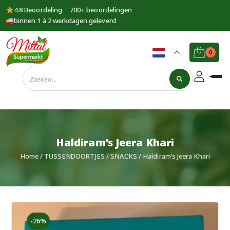
4.8 Beoordeling · 700+ beoordelingen
binnen 1 à 2 werkdagen geleverd
0
Supermarkt
Mittal
Haldiram’s Jeera Khari
Home
/
TUSSENDOORTJES
/
SNACKS
/ Haldiram’s Jeera Khari
-26%