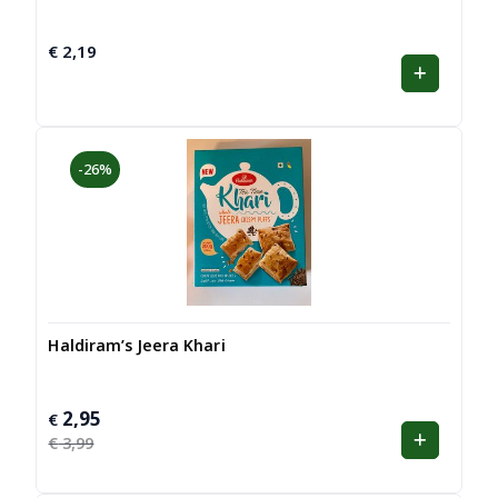
€
2,19
-26%
Haldiram’s Jeera Khari
2,95
Oorspronkelijke
Huidige
€
prijs
prijs
€
3,99
was:
is:
€ 3,99.
€ 2,95.