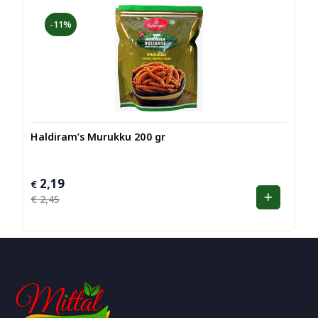
-11%
Haldiram’s Murukku 200 gr
2,19
Oorspronkelijke
Huidige
€
prijs
prijs
€
2,45
was:
is:
€ 2,45.
€ 2,19.