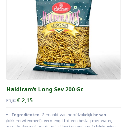
Haldiram’s Long Sev 200 Gr.
€
2,15
Prijs:
Ingrediënten:
Gemaakt van hoofdzakelijk
besan
(kikkererwtenmeel), vermengd tot een beslag met water,
zout, kurkuma (voor de gele kleur) en een snuf chili/kruiden.