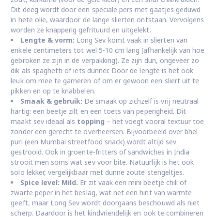
Dit deeg wordt door een speciale pers met gaatjes geduwd
in hete olie, waardoor de lange slierten ontstaan. Vervolgens
worden ze knapperig gefrituurd en uitgelekt.
Lengte & vorm:
Long Sev komt vaak in slierten van
enkele centimeters tot wel 5-10 cm lang (afhankelijk van hoe
gebroken ze zijn in de verpakking). Ze zijn dun, ongeveer zo
dik als spaghetti of iets dunner. Door de lengte is het ook
leuk om mee te garneren of om er gewoon een sliert uit te
pikken en op te knabbelen.
Smaak & gebruik:
De smaak op zichzelf is vrij neutraal
hartig: een beetje zilt en een toets van peperigheid. Dit
maakt sev ideaal als
topping
– het voegt vooral textuur toe
zonder een gerecht te overheersen. Bijvoorbeeld over bhel
puri (een Mumbai streetfood snack) wordt altijd sev
gestrooid. Ook in groente-fritters of sandwiches in India
strooit men soms wat sev voor bite. Natuurlijk is het ook
solo lekker, vergelijkbaar met dunne zoute stengeltjes.
Spice level:
Mild.
Er zit vaak een mini beetje chili of
zwarte peper in het beslag, wat net een hint van warmte
geeft, maar Long Sev wordt doorgaans beschouwd als niet
scherp. Daardoor is het kindvriendelijk en ook te combineren