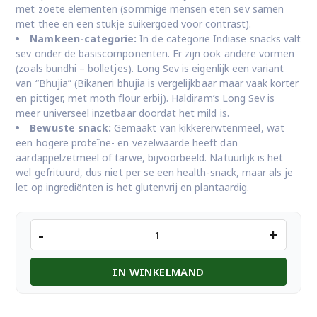
met zoete elementen (sommige mensen eten sev samen
met thee en een stukje suikergoed voor contrast).
Namkeen-categorie:
In de categorie Indiase snacks valt
sev onder de basiscomponenten. Er zijn ook andere vormen
(zoals bundhi – bolletjes). Long Sev is eigenlijk een variant
van “Bhujia” (Bikaneri bhujia is vergelijkbaar maar vaak korter
en pittiger, met moth flour erbij). Haldiram’s Long Sev is
meer universeel inzetbaar doordat het mild is.
Bewuste snack:
Gemaakt van kikkererwtenmeel, wat
een hogere proteïne- en vezelwaarde heeft dan
aardappelzetmeel of tarwe, bijvoorbeeld. Natuurlijk is het
wel gefrituurd, dus niet per se een health-snack, maar als je
let op ingrediënten is het glutenvrij en plantaardig.
Haldiram’s
-
+
Long
Sev
IN WINKELMAND
200
Gr.
aantal