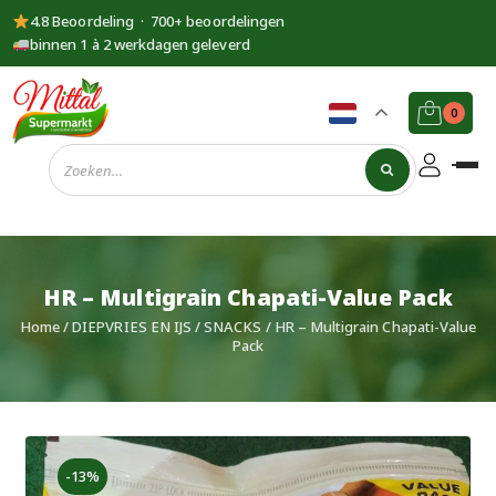
4.8 Beoordeling · 700+ beoordelingen
binnen 1 à 2 werkdagen geleverd
0
Supermarkt
Mittal
HR – Multigrain Chapati-Value Pack
Home
/
DIEPVRIES EN IJS
/
SNACKS
/ HR – Multigrain Chapati-Value
Pack
-13%