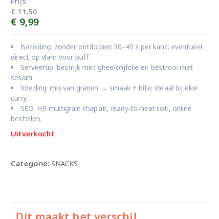
Prijs:
€
11,50
Oorspronkelijke
Huidige
€
9,99
prijs
prijs
was:
is:
Bereiding: zonder ontdooien 30–45 s per kant; eventueel
€ 11,50.
€ 9,99.
direct op vlam voor puff.
Serveertip: bestrijk met ghee/olijfolie en bestrooi met
sesam.
Voeding: mix van granen → smaak + bite; ideaal bij elke
curry.
SEO: HR multigrain chapati, ready‑to‑heat roti, online
bestellen.
Uitverkocht
Categorie:
SNACKS
Dit maakt het verschil