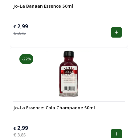
Jo-La Banaan Essence 50ml
2,99
Oorspronkelijke
Huidige
€
prijs
prijs
€
3,75
was:
is:
€ 3,75.
€ 2,99.
-22%
Jo-La Essence: Cola Champagne 50ml
2,99
Oorspronkelijke
Huidige
€
prijs
prijs
€
3,85