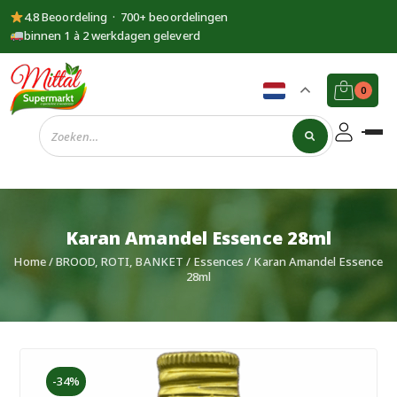
4.8 Beoordeling · 700+ beoordelingen
binnen 1 à 2 werkdagen geleverd
0
Supermarkt
Mittal
Karan Amandel Essence 28ml
Home
/
BROOD, ROTI, BANKET
/
Essences
/ Karan Amandel Essence
28ml
-34%