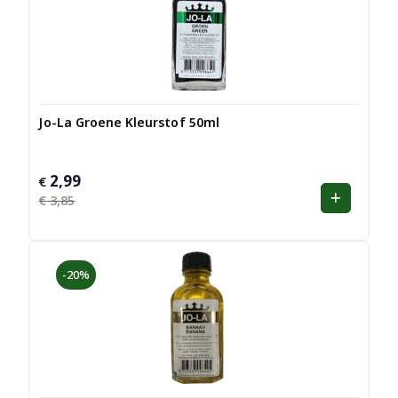
Jo-La Groene Kleurstof 50ml
2,99
Oorspronkelijke
Huidige
€
prijs
prijs
€
3,85
was:
is:
€ 3,85.
€ 2,99.
-20%