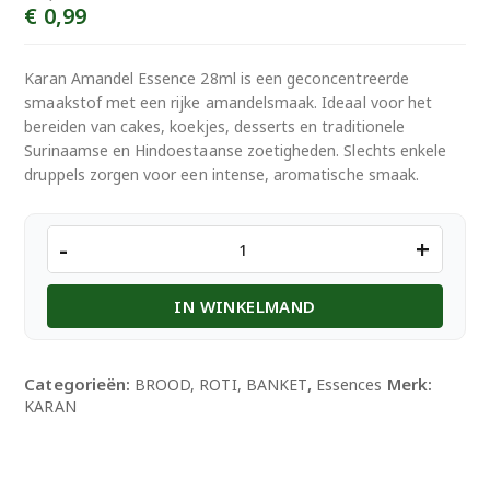
Oorspronkelijke
Huidige
€
0,99
prijs
prijs
was:
is:
Karan Amandel Essence 28ml is een geconcentreerde
€ 1,50.
€ 0,99.
smaakstof met een rijke amandelsmaak. Ideaal voor het
bereiden van cakes, koekjes, desserts en traditionele
Surinaamse en Hindoestaanse zoetigheden. Slechts enkele
druppels zorgen voor een intense, aromatische smaak.
Karan
-
+
Amandel
Essence
IN WINKELMAND
28ml
aantal
Categorieën:
,
Merk:
BROOD, ROTI, BANKET
Essences
KARAN