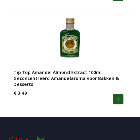
was:
is:
€ 3,85.
€ 2,99.
Tip Top Amandel Almond Extract 100ml
Geconcentreerd Amandelaroma voor Bakken &
Desserts
€
3,49