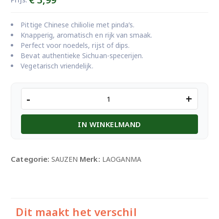
Pittige Chinese chiliolie met pinda’s.
Knapperig, aromatisch en rijk van smaak.
Perfect voor noedels, rijst of dips.
Bevat authentieke Sichuan-specerijen.
Vegetarisch vriendelijk.
LOAGANMA
-
+
PEANUTS
IN
IN WINKELMAND
CHILI
OIL
275GM
aantal
Categorie:
Merk:
SAUZEN
LAOGANMA
Dit maakt het verschil