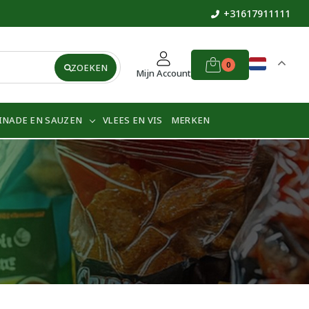
+31617911111
0
ZOEKEN
Mijn Account
INADE EN SAUZEN
VLEES EN VIS
MERKEN