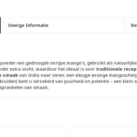
Overige Informatie
Be
oeder van gedroogde onrijpe mango’s, gebruikt als natuurlijk
nder extra vocht, waardoor het ideaal is voor
traditionele rece
e smaak
van India naar voren: een vleugje wrange mangoscherpte
kruiden) bent u verzekerd van puurheid en potentie – een klein s
n sprankelen van smaak.