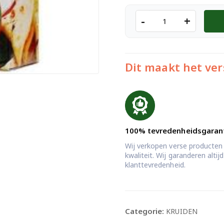
MDH
-
+
Amchur
Powder
100
Gr.
Dit maakt het ver
aantal
100% tevredenheidsgaran
Wij verkopen verse producten
kwaliteit. Wij garanderen alti
klanttevredenheid.
Categorie:
KRUIDEN