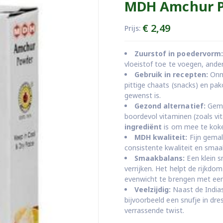
MDH Amchur Po
€
2,49
Prijs:
Zuurstof in poedervorm:
vloeistof toe te voegen, ander
Gebruik in recepten:
Onmi
pittige chaats (snacks) en pak
gewenst is.
Gezond alternatief:
Gema
boordevol vitaminen (zoals v
ingrediënt
is om mee te kok
MDH kwaliteit:
Fijn gemal
consistente kwaliteit en smaa
Smaakbalans:
Een klein 
verrijken. Het helpt de rijkd
evenwicht te brengen met een 
Veelzijdig:
Naast de India
bijvoorbeeld een snufje in dre
verrassende twist.