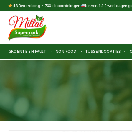
4.8 Beoordeling · 700+ beoordelingen
binnen 1 à 2 werkdagen g
Supermarkt
Mittal
GROENTE EN FRUIT
NON FOOD
TUSSENDOORTJES