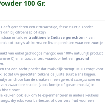
wder 100 Gr.
Geeft gerechten een citrusachtige, frisse zuurtje zonder
s dan bij citroensap of azijn.
sbaar in talloze
traditionele Indiase gerechten
– van
ora’s tot curry’s als korma en linzengerechten waar een zuurtje
akt van enkel gedroogde mango; een 100% natuurlijk product
itamine C) en antioxidanten, waardoor het een
gezond
en.
en tot een zacht poeder dat makkelijk mengt. MDH zorgt voor
k, zodat uw gerechten telkens de juiste zuurbalans krijgen.
snufje amchoor kan de smaken in een gerecht
scherpstellen
en
om van zwaardere kruiden (zoals komijn of garam masala) in
frisse noot.
se keuken ook leuk om te experimenteren in andere keukens;
ssings, dry rubs voor barbecue, of over vers fruit voor een