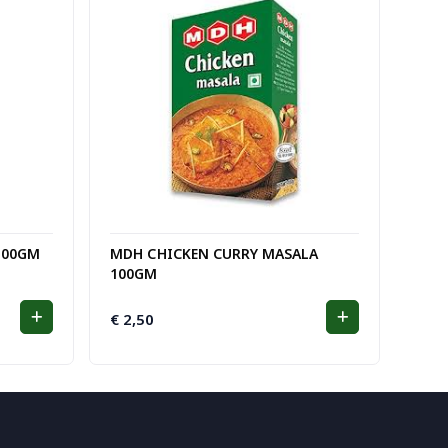
100GM
MDH CHICKEN CURRY MASALA
100GM
€
2,50