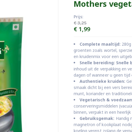
Mothers veget
Prijs:
€
3,25
Oorspronkelijke
Huidige
€
1,99
prijs
prijs
was:
is:
Complete maaltijd:
280g 
€ 3,25.
€ 1,99.
groenten zoals wortel, sperz
en kruidenmix voor een uitgeb
Snelle bereiding:
Snelle 
inhoud uit de verpakking en v
dagen of wanneer u geen tijd 
Authentieke kruiden:
Gek
smaak dicht bij een vers bere
munt, koriander en traditione
Vegetarisch & voedzaam
conserveringsmiddelen (vacuüm
binnen, verpakt in een heerlijk 
Gebruiksgemak:
Handig m
magnetron of kookplaat nodig
koeling vereist zolang de ver