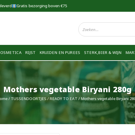
eleverd
Gratis bezorging boven €75
COSMETICA
RIJST
KRUIDEN EN PUREES
STERK,BIER & WIJN
MAR
Mothers vegetable Biryani 280g
ome
/
TUSSENDOORTJES
/
READY TO EAT
/ Mothers vegetable Biryani 28