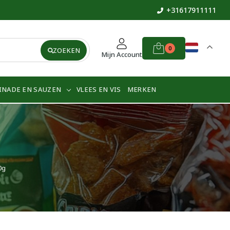
+31617911111
0
ZOEKEN
Mijn Account
INADE EN SAUZEN
VLEES EN VIS
MERKEN
0g