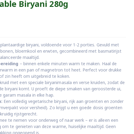
able Biryani 280g
plantaardige biryani, voldoende voor 1-2 porties. Gevuld met
iebonen, bloemkool en erwten, gecombineerd met basmatirijst
alanceerde maaltijd.
bereiding
– binnen enkele minuten warm te maken. Haal de
erwarm in een pan of magnetron tot heet. Perfect voor drukke
of zin heeft om uitgebreid te koken.
ruid met een speciale biryanimasala en verse kruiden, zodat de
ide biryani komt. U proeft de diepe smaken van geroosterde ui,
le garam masala in elke hap.
:
Een volledig vegetarische biryani, rijk aan groenten en zonder
verpakt voor versheid). Zo krijgt u een goede dosis groenten
kruidig rijstgerecht.
ee te nemen voor onderweg of naar werk – er is alleen een
 om te genieten van deze warme, huiselijke maaltijd. Geen
pakking ongeopend is.