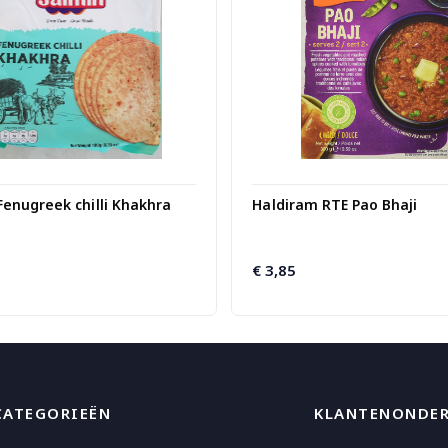
Fenugreek chilli Khakhra
Haldiram RTE Pao Bhaji
€
3,85
CATEGORIEËN
KLANTENONDE