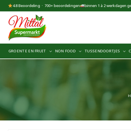
4.8 Beoordeling · 700+ beoordelingen
binnen 1 à 2 werkdagen g
Supermarkt
Mittal
GROENTE EN FRUIT
NON FOOD
TUSSENDOORTJES
H