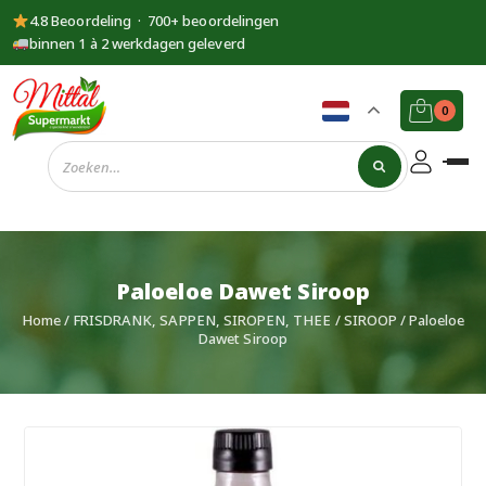
4.8 Beoordeling · 700+ beoordelingen
binnen 1 à 2 werkdagen geleverd
0
Supermarkt
Mittal
Paloeloe Dawet Siroop
Home
/
FRISDRANK, SAPPEN, SIROPEN, THEE
/
SIROOP
/ Paloeloe
Dawet Siroop