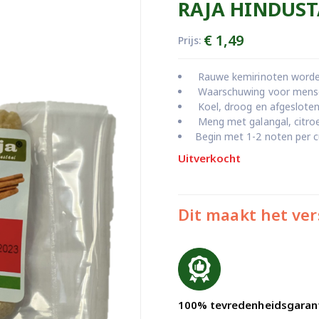
RAJA HINDUST
€
1,49
Prijs:
Rauwe kemirinoten worde
Waarschuwing voor mensen
Koel, droog en afgeslote
Meng met galangal, citroe
Begin met 1-2 noten per cu
Uitverkocht
Dit maakt het ver
100% tevredenheidsgaran