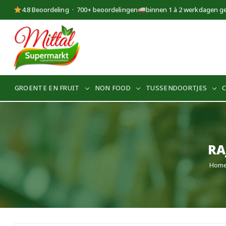
4.8 Beoordeling · 700+ beoordelingen
binnen 1 à 2 werkdagen g
Supermarkt
Mittal
GROENTE EN FRUIT
NON FOOD
TUSSENDOORTJES
RA
Hom