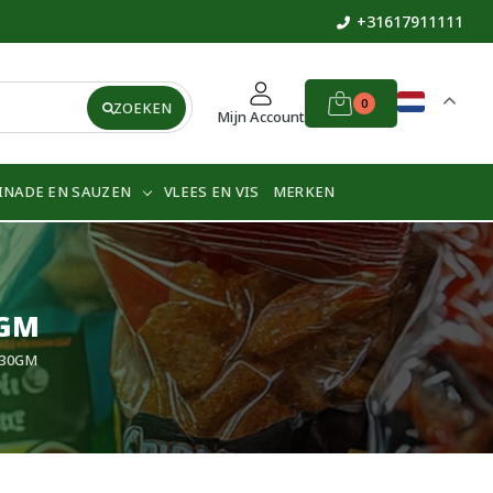
+31617911111
0
ZOEKEN
Mijn Account
INADE EN SAUZEN
VLEES EN VIS
MERKEN
0GM
 30GM