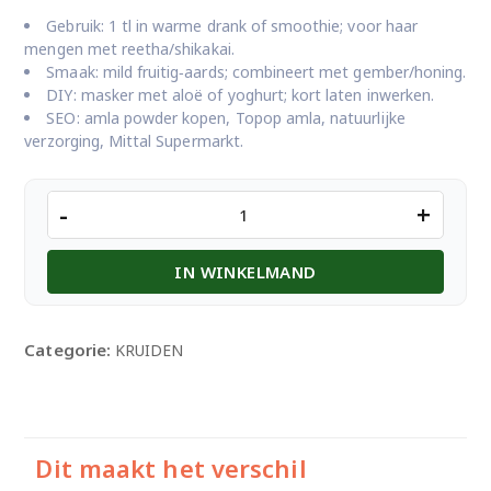
Gebruik: 1 tl in warme drank of smoothie; voor haar
mengen met reetha/shikakai.
Smaak: mild fruitig‑aards; combineert met gember/honing.
DIY: masker met aloë of yoghurt; kort laten inwerken.
SEO: amla powder kopen, Topop amla, natuurlijke
verzorging, Mittal Supermarkt.
Topop
-
+
Amla
Powder
IN WINKELMAND
100g
aantal
Categorie:
KRUIDEN
Dit maakt het verschil