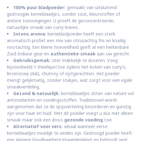
100% puur bladpoeder:
gemaakt van uitsluitend
gedroogde kerrieblaadjes, zonder zout, kleurstoffen of
andere toevoegingen. U proeft de geconcentreerde,
natuurlijke smaak van curry leaves.
Intens aroma:
kerriebladpoeder heeft een sterk
aromatisch profiel: een mix van citrusachtig fris en kruidig
nootachtig. Een kleine hoeveelheid geeft al een herkenbare
Zuid-Indiase geur en
authentieke smaak
aan uw gerecht.
Gebruiksgemak:
zeer makkelijk te doseren. Voeg
bijvoorbeeld 1 theelepel toe tijdens het koken van curry’s,
linzensoep (dal), chutney of rijstgerechten. Het poeder
mengt gelijkmatig, zonder stukjes, wat zorgt voor een egale
smaakverdeling.
Gezond & natuurlijk:
kerrieblaadjes zitten van nature vol
antioxidanten en voedingsstoffen. Traditioneel wordt
aangenomen dat ze de spijsvertering bevorderen en gunstig
zijn voor haar en huid. Met dit poeder voegt u dus niet alleen
smaak maar ook een dosis
gezonde voeding
toe.
Alternatief voor vers:
ideaal wanneer verse
kerrieblaadjes moeilijk te vinden zijn. Gedroogd poeder heeft
een langere houdbaarheid (maandenlang) en behoudt veel