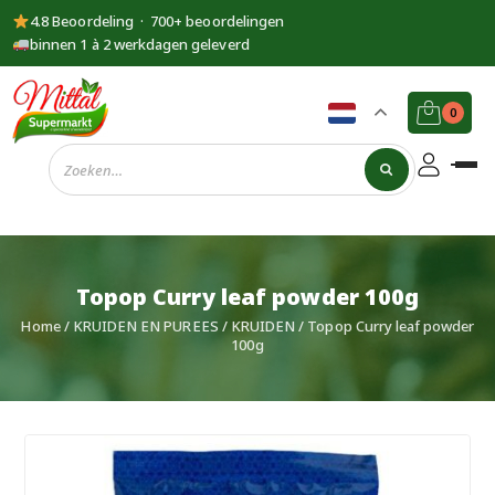
4.8 Beoordeling · 700+ beoordelingen
binnen 1 à 2 werkdagen geleverd
0
Supermarkt
Mittal
Topop Curry leaf powder 100g
Home
/
KRUIDEN EN PUREES
/
KRUIDEN
/ Topop Curry leaf powder
100g