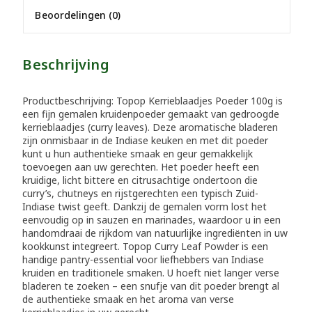
Beoordelingen (0)
Beschrijving
Productbeschrijving: Topop Kerrieblaadjes Poeder 100g is
een fijn gemalen kruidenpoeder gemaakt van gedroogde
kerrieblaadjes (curry leaves). Deze aromatische bladeren
zijn onmisbaar in de Indiase keuken en met dit poeder
kunt u hun authentieke smaak en geur gemakkelijk
toevoegen aan uw gerechten. Het poeder heeft een
kruidige, licht bittere en citrusachtige ondertoon die
curry’s, chutneys en rijstgerechten een typisch Zuid-
Indiase twist geeft. Dankzij de gemalen vorm lost het
eenvoudig op in sauzen en marinades, waardoor u in een
handomdraai de rijkdom van natuurlijke ingrediënten in uw
kookkunst integreert. Topop Curry Leaf Powder is een
handige pantry-essential voor liefhebbers van Indiase
kruiden en traditionele smaken. U hoeft niet langer verse
bladeren te zoeken – een snufje van dit poeder brengt al
de authentieke smaak en het aroma van verse