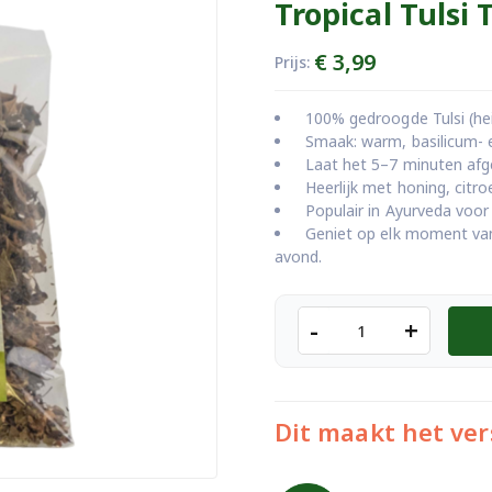
Tropical Tulsi
€
3,99
Prijs:
100% gedroogde Tulsi (heil
Smaak: warm, basilicum- 
Laat het 5–7 minuten afge
Heerlijk met honing, citro
Populair in Ayurveda voor 
Geniet op elk moment van
avond.
Tropical
-
+
Tulsi
Thee
aantal
Dit maakt het ver