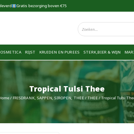
eleverd
Gratis bezorging boven €75
COSMETICA
RIJST
KRUIDEN EN PUREES
STERK,BIER & WIJN
MAR
Tropical Tulsi Thee
Home
/
FRISDRANK, SAPPEN, SIROPEN, THEE
/
THEE
/ Tropical Tulsi The