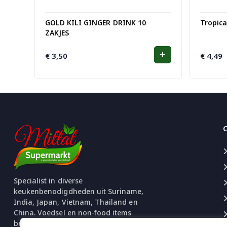
GOLD KILI GINGER DRINK 10
Tropic
ZAKJES
€
3,50
€
4,49
Specialist in diverse
keukenbenodigdheden uit Suriname,
India, Japan, Vietnam, Thailand en
China. Voedsel en non-food items
beschikbaar. Uitgebreide selectie