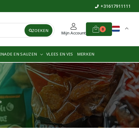
+31617911111
0
ZOEKEN
Mijn Account
INADE EN SAUZEN
VLEES EN VIS
MERKEN
e