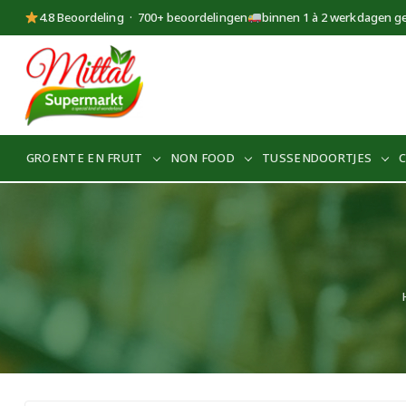
4.8 Beoordeling · 700+ beoordelingen
binnen 1 à 2 werkdagen g
Supermarkt
Mittal
GROENTE EN FRUIT
NON FOOD
TUSSENDOORTJES