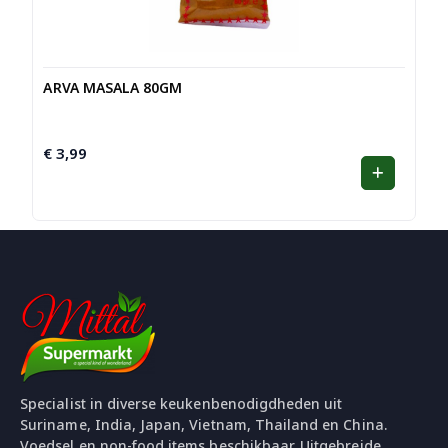
ARVA MASALA 80GM
€
3,99
Specialist in diverse keukenbenodigdheden uit
Suriname, India, Japan, Vietnam, Thailand en China.
Voedsel en non-food items beschikbaar. Uitgebreide