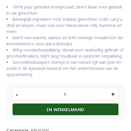
100% puur gemalen komijnzaad, direct klaar voor gebruik
in uw gerechten.
Belangrijk ingrediënt voor Indiase gerechten zoals curry’s,
dhal en biryani, maar ook voor Mexicaanse chili, hummus en
meer.
Geeft een warme, aardse en licht rokerige smaaktoon die
kenmerkend is voor jeera (komijn).
400g voordeelverpakking: ideaal voor veelvuldig gebruik of
grootverbruikers, blijft lang houdbaar in gesloten verpakking.
Gezondheidsaspect: komijn is van nature rijk aan ijzer en
staat in de Ayurveda bekend om het ondersteunen van de
spijsvertering.
TRS
-
+
Jeera
Powder
IN WINKELMAND
400
Gr.
aantal
Categorie:
KRUIDEN