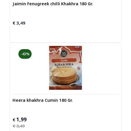
Jaimin Fenugreek chilli Khakhra 180 Gr.
€
3,49
-43%
Heera khakhra Cumin 180 Gr.
1,99
Oorspronkelijke
Huidige
€
prijs
prijs
€
3,49