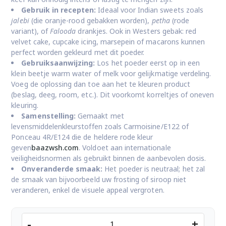
Gebruik in recepten:
Ideaal voor Indian sweets zoals
jalebi
(die oranje-rood gebakken worden),
petha
(rode
variant), of
Falooda
drankjes. Ook in Westers gebak: red
velvet cake, cupcake icing, marsepein of macarons kunnen
perfect worden gekleurd met dit poeder.
Gebruiksaanwijzing:
Los het poeder eerst op in een
klein beetje warm water of melk voor gelijkmatige verdeling.
Voeg de oplossing dan toe aan het te kleuren product
(beslag, deeg, room, etc.). Dit voorkomt korreltjes of oneven
kleuring.
Samenstelling:
Gemaakt met
levensmiddelenkleurstoffen zoals Carmoisine/E122 of
Ponceau 4R/E124 die de heldere rode kleur
geven
baazwsh.com
. Voldoet aan internationale
veiligheidsnormen als gebruikt binnen de aanbevolen dosis.
Onveranderde smaak:
Het poeder is neutraal; het zal
de smaak van bijvoorbeeld uw frosting of siroop niet
veranderen, enkel de visuele appeal vergroten.
TRS
-
+