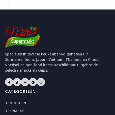
was:
is:
€ 3,49.
€ 1,99.
Specialist in diverse keukenbenodigdheden uit
Suriname, India, Japan, Vietnam, Thailand en China.
Voedsel en non-food items beschikbaar. Uitgebreide
selectie snacks en chips.
CATEGORIEËN
KRUIDEN
SNACKS