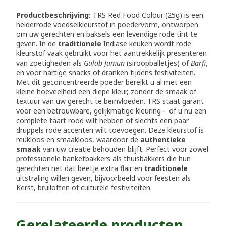
Productbeschrijving:
TRS Red Food Colour (25g) is een
helderrode voedselkleurstof in poedervorm, ontworpen
om uw gerechten en baksels een levendige rode tint te
geven. In de
traditionele
Indiase keuken wordt rode
kleurstof vaak gebruikt voor het aantrekkelijk presenteren
van zoetigheden als
Gulab Jamun
(siroopballetjes) of
Barfi
,
en voor hartige snacks of dranken tijdens festiviteiten.
Met dit geconcentreerde poeder bereikt u al met een
kleine hoeveelheid een diepe kleur, zonder de smaak of
textuur van uw gerecht te beïnvloeden. TRS staat garant
voor een betrouwbare, gelijkmatige kleuring – of u nu een
complete taart rood wilt hebben of slechts een paar
druppels rode accenten wilt toevoegen. Deze kleurstof is
reukloos en smaakloos, waardoor de
authentieke
smaak
van uw creatie behouden blijft. Perfect voor zowel
professionele banketbakkers als thuisbakkers die hun
gerechten net dat beetje extra flair en
traditionele
uitstraling willen geven, bijvoorbeeld voor feesten als
Kerst, bruiloften of culturele festiviteiten.
Gerelateerde producten