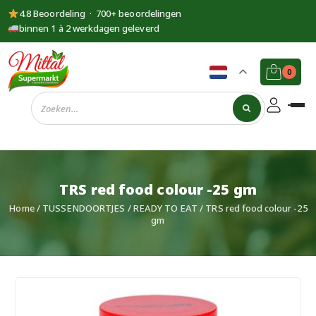
4.8 Beoordeling · 700+ beoordelingen
binnen 1 à 2 werkdagen geleverd
0
Supermarkt
Mittal
TRS red food colour -25 gm
Home
/
TUSSENDOORTJES
/
READY TO EAT
/ TRS red food colour -25
gm