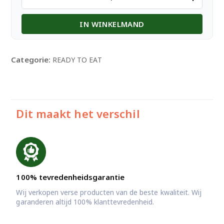
red
food
IN WINKELMAND
colour
-25
gm
aantal
Categorie:
READY TO EAT
Dit maakt het verschil
100% tevredenheidsgarantie
Wij verkopen verse producten van de beste kwaliteit. Wij
garanderen altijd 100% klanttevredenheid.