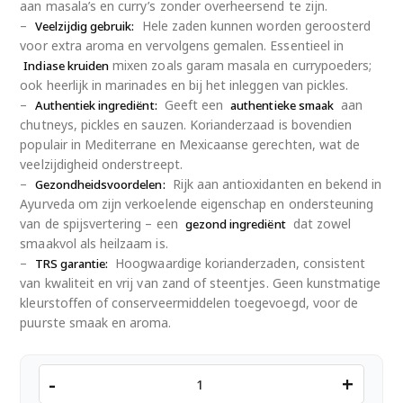
aan masala’s en curry’s zonder overheersend te zijn.
–
Hele zaden kunnen worden geroosterd
Veelzijdig gebruik:
voor extra aroma en vervolgens gemalen. Essentieel in
mixen zoals garam masala en currypoeders;
Indiase kruiden
ook heerlijk in marinades en bij het inleggen van pickles.
–
Geeft een
aan
Authentiek ingrediënt:
authentieke smaak
chutneys, pickles en sauzen. Korianderzaad is bovendien
populair in Mediterrane en Mexicaanse gerechten, wat de
veelzijdigheid onderstreept.
–
Rijk aan antioxidanten en bekend in
Gezondheidsvoordelen:
Ayurveda om zijn verkoelende eigenschap en ondersteuning
van de spijsvertering – een
dat zowel
gezond ingrediënt
smaakvol als heilzaam is.
–
Hoogwaardige korianderzaden, consistent
TRS garantie:
van kwaliteit en vrij van zand of steentjes. Geen kunstmatige
kleurstoffen of conserveermiddelen toegevoegd, voor de
puurste smaak en aroma.
TRS
-
+
Whole