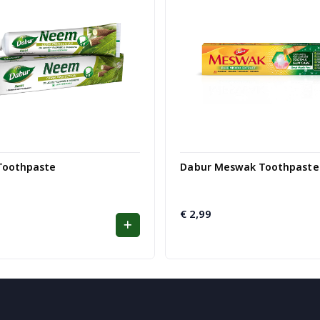
oothpaste
Dabur Meswak Toothpaste 
nkelijke
€
2,99