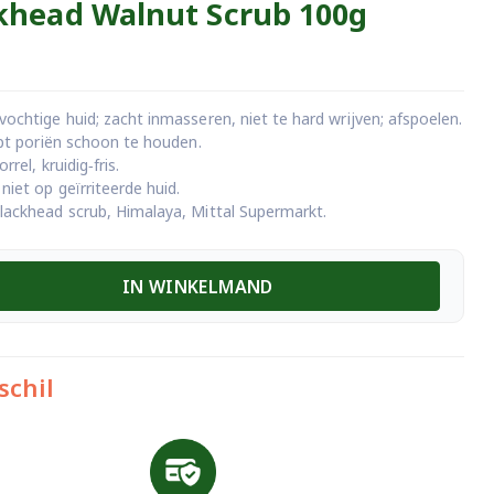
khead Walnut Scrub 100g
ochtige huid; zacht inmasseren, niet te hard wrijven; afspoelen.
lpt poriën schoon te houden.
rrel, kruidig‑fris.
iet op geïrriteerde huid.
lackhead scrub, Himalaya, Mittal Supermarkt.
IN WINKELMAND
schil