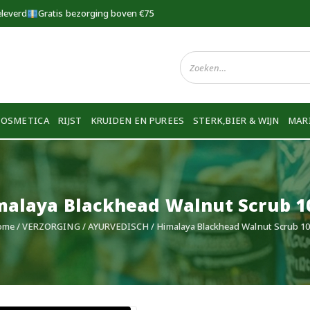
eleverd
Gratis bezorging boven €75
COSMETICA
RIJST
KRUIDEN EN PUREES
STERK,BIER & WIJN
MAR
malaya Blackhead Walnut Scrub 1
ome
/
VERZORGING
/
AYURVEDISCH
/ Himalaya Blackhead Walnut Scrub 1