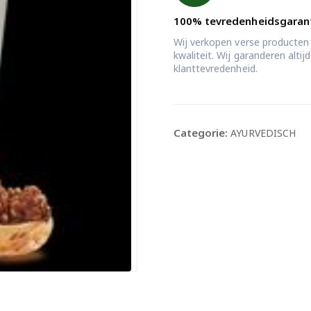
100% tevredenheidsgaran
Wij verkopen verse producten
kwaliteit. Wij garanderen alti
klanttevredenheid.
Categorie:
AYURVEDISCH