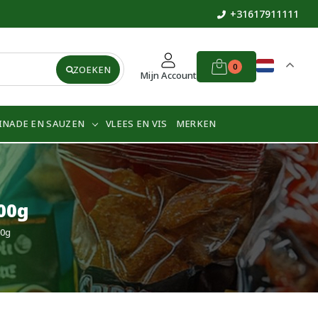
+31617911111
0
ZOEKEN
Mijn Account
INADE EN SAUZEN
VLEES EN VIS
MERKEN
00g
00g