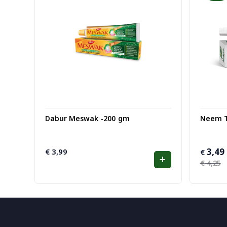
Dabur Meswak -200 gm
Neem T
3,49
€
3,99
Oorspro
Huidige
€
prijs
prijs
€
4,25
was:
is:
€ 4,25.
€ 3,49.