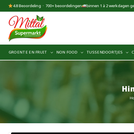
4.8 Beoordeling · 700+ beoordelingen
binnen 1 à 2 werkdagen g
Supermarkt
Mittal
GROENTE EN FRUIT
NON FOOD
TUSSENDOORTJES
Hi
H