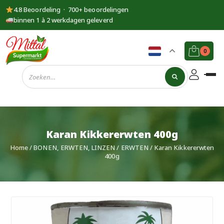
4.8 Beoordeling · 700+ beoordelingen
binnen 1 à 2 werkdagen geleverd
0
Supermarkt
Mittal
Karan Kikkererwten 400g
Home
/
BONEN, ERWTEN, LINZEN
/
ERWTEN
/ Karan Kikkererwten
400g