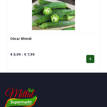
Okra/ Bhindi
€
0,99
€
7,99
Prijsklasse:
-
€ 0,99
tot
€ 7,99