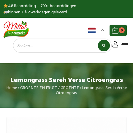
4.8 Beoordeling · 700+ beoordelingen
binnen 1 à 2 werkdagen geleverd
0
Supermarkt
Mittal
Lemongrass Sereh Verse Citroengras
Home
/
GROENTE EN FRUIT
/
GROENTE
/ Lemongrass Sereh Verse
Citroengras