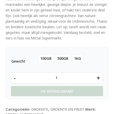
marinades een heerlijke, geurige diepte. Je kneust de stengel
en kookt hem in zijn geheel mee, of hakt het onderste deel
fijn. Ook heerlijk als verse citroengrasthee. Van nature
plantaardig en veelzijdig, ideaal voor de Indonesische, Thaise
en bredere Aziatische keuken. Let op: sereh wordt niet rauw
gegeten, maar altijd meegekookt. Vandaag besteld, snel en
vers in huis via Mittal Supermarkt.
100GR
500GR
1KG
Gewicht
Lemongrass
-
+
Sereh
Verse
IN WINKELMAND
Citroengras
aantal
Categorieën:
,
Merk:
GROENTE
GROENTE EN FRUIT