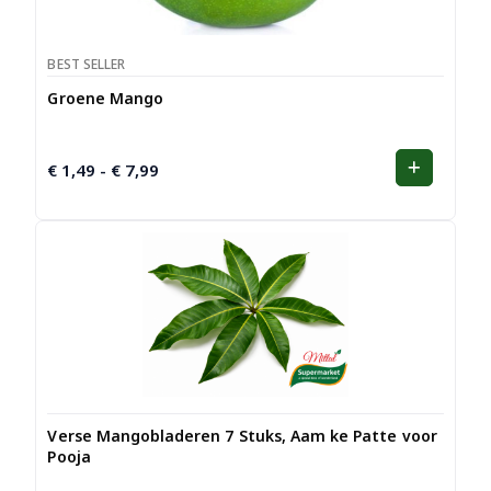
BEST SELLER
Groene Mango
€
1,49
€
7,99
Prijsklasse:
-
€ 1,49
tot
€ 7,99
Verse Mangobladeren 7 Stuks, Aam ke Patte voor
Pooja