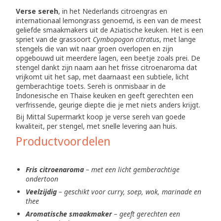
Verse sereh
, in het Nederlands citroengras en
internationaal lemongrass genoemd, is een van de meest
geliefde smaakmakers uit de Aziatische keuken. Het is een
spriet van de grassoort
Cymbopogon citratus
, met lange
stengels die van wit naar groen overlopen en zijn
opgebouwd uit meerdere lagen, een beetje zoals prei. De
stengel dankt zijn naam aan het frisse citroenaroma dat
vrijkomt uit het sap, met daarnaast een subtiele, licht
gemberachtige toets. Sereh is onmisbaar in de
Indonesische en Thaise keuken en geeft gerechten een
verfrissende, geurige diepte die je met niets anders krijgt.
Bij Mittal Supermarkt koop je verse sereh van goede
kwaliteit, per stengel, met snelle levering aan huis.
Productvoordelen
Fris citroenaroma
– met een licht gemberachtige
ondertoon
Veelzijdig
– geschikt voor curry, soep, wok, marinade en
thee
Aromatische smaakmaker
– geeft gerechten een