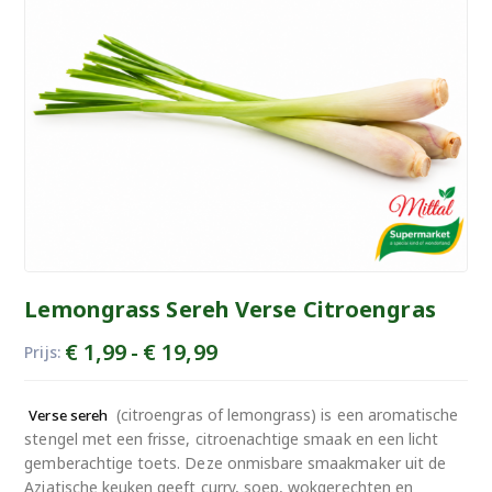
Lemongrass Sereh Verse Citroengras
Prijsklasse:
€
1,99
-
€
19,99
Prijs:
€ 1,99
tot
(citroengras of lemongrass) is een aromatische
Verse sereh
€ 19,99
stengel met een frisse, citroenachtige smaak en een licht
gemberachtige toets. Deze onmisbare smaakmaker uit de
Aziatische keuken geeft curry, soep, wokgerechten en