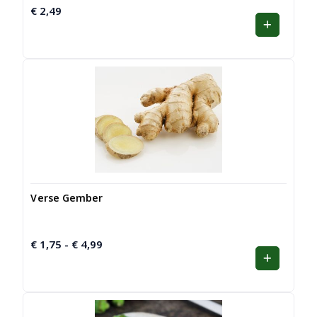
€
2,49
Verse Gember
€
1,75
€
4,99
Prijsklasse:
-
€ 1,75
tot
€ 4,99