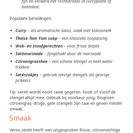
fijn en verwerk het rechtstreeks in currypasta of
boemboe.
Populaire bereidingen:
Curry
– als aromatische basis, vaak met kokosmelk
Thaise Tom Yum soep
– een klassieke toepassing
Wok- en stoofgerechten
– voor frisse diepte
Satémarinade
– fijngehakt door de marinade
Citroengrasthee
– een schone stengel in heet water
trekken
Satéstokjes
– gebruik stevige stengels als geurige
prikkers
Tip: sereh wordt nooit rauw gegeten. Kook of stoof de
stengel altijd mee. Gebruik bij voorkeur jong, frisgroen
citroengras; droge, gele stengels zijn taai en geven minder
smaak.
Smaak
Verse sereh heeft een uitgesproken frisse, citroenachtige