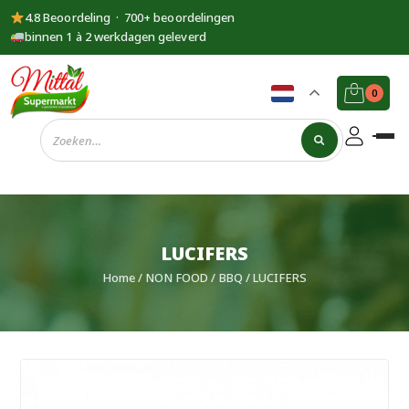
4.8 Beoordeling · 700+ beoordelingen
binnen 1 à 2 werkdagen geleverd
0
Supermarkt
Mittal
LUCIFERS
Home
/
NON FOOD
/
BBQ
/ LUCIFERS