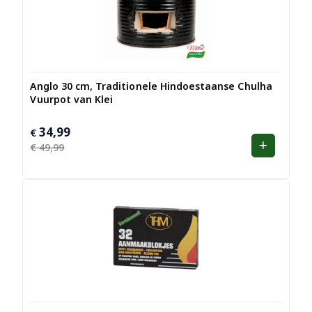
Anglo 30 cm, Traditionele Hindoestaanse Chulha
Vuurpot van Klei
34,99
Oorspronkelijke
Huidige
€
prijs
prijs
€
49,99
was:
is:
€ 49,99.
€ 34,99.