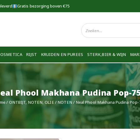
eleverd
Gratis bezorging boven €75
COSMETICA
RIJST
KRUIDEN EN PUREES
STERK,BIER & WIJN
MAR
eal Phool Makhana Pudina Pop-7
me
/
ONTBIJT, NOTEN, OLIE
/
NOTEN
/ Neal Phool Makhana Pudina Pop-