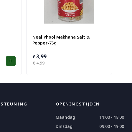
Neal Phool Makhana Salt &
Pepper-75g
3,99
Oorspronkelijke
Huidige
€
prijs
prijs
€
4,99
was:
is:
€ 4,99.
€ 3,99.
RSTEUNING
OPENINGSTIJDEN
Maandag
11:00 - 18:00
Dinsdag
09:00 - 19:00