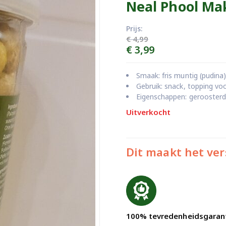
Neal Phool Ma
Prijs:
€
4,99
Oorspronkelijke
Huidige
€
3,99
prijs
prijs
was:
is:
Smaak: fris muntig (pudina),
€ 4,99.
€ 3,99.
Gebruik: snack, topping voo
Eigenschappen: geroosterd,
Uitverkocht
Dit maakt het ver
100% tevredenheidsgaran