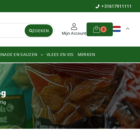
+31617911111
0
ZOEKEN
Mijn Account
INADE EN SAUZEN
VLEES EN VIS
MERKEN
5g
75g