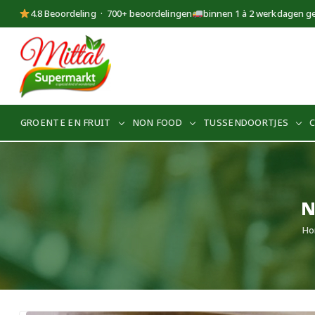
4.8 Beoordeling · 700+ beoordelingen
binnen 1 à 2 werkdagen g
Supermarkt
Mittal
GROENTE EN FRUIT
NON FOOD
TUSSENDOORTJES
N
Ho