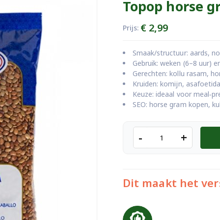
Topop horse g
€
2,99
Prijs:
Smaak/structuur: aards, no
Gebruik: weken (6–8 uur) e
Gerechten: kollu rasam, ho
Kruiden: komijn, asafoetida
Keuze: ideaal voor meal‑prep
SEO: horse gram kopen, kul
Topop
-
+
horse
gram
500g
aantal
Dit maakt het ver