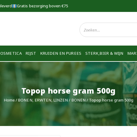
eleverd
Gratis bezorging boven €75
COSMETICA
RIJST
KRUIDEN EN PUREES
STERK,BIER & WIJN
MAR
Topop horse gram 500g
Home
/
BONEN, ERWTEN, LINZEN
/
BONEN
/ Topop horse gram 500g