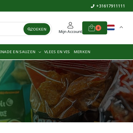
+31617911111
0
ZOEKEN
Mijn Account
INADE EN SAUZEN
VLEES EN VIS
MERKEN