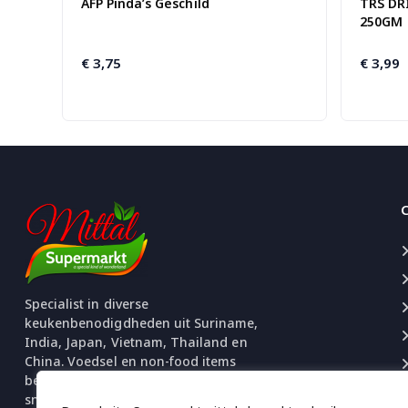
AFP Pinda’s Geschild
TRS DR
250GM
€
3,75
€
3,99
Specialist in diverse
keukenbenodigdheden uit Suriname,
India, Japan, Vietnam, Thailand en
China. Voedsel en non-food items
beschikbaar. Uitgebreide selectie
snacks en chips.