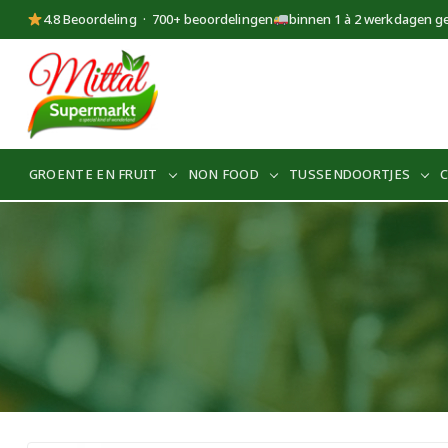
4.8 Beoordeling · 700+ beoordelingen
binnen 1 à 2 werkdagen g
Supermarkt
Mittal
GROENTE EN FRUIT
NON FOOD
TUSSENDOORTJES