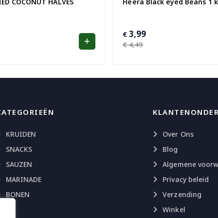
IED COCONUT HALVES
Heera Black eyed Beans 1 
3,99
Oorspronkelijke
Huidige
€
prijs
prijs
€
4,49
was:
is:
€ 4,49.
€ 3,99.
CATEGORIEËN
KLANTENONDE
KRUIDEN
Over Ons
SNACKS
Blog
SAUZEN
Algemene voor
MARINADE
Privacy beleid
BONEN
Verzending
Winkel