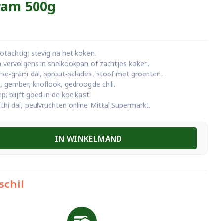
ram 500g
otachtig; stevig na het koken.
n vervolgens in snelkookpan of zachtjes koken.
rse‑gram dal, sprout‑salades, stoof met groenten.
, gember, knoflook, gedroogde chili.
; blijft goed in de koelkast.
thi dal, peulvruchten online Mittal Supermarkt.
IN WINKELMAND
schil