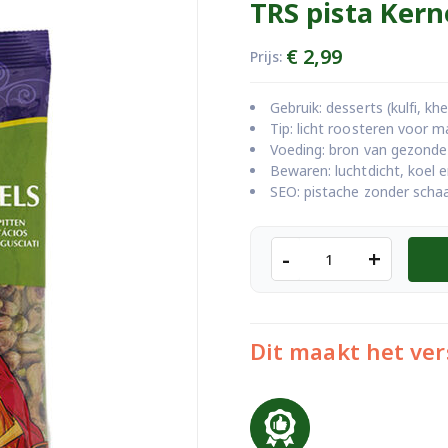
TRS pista Kern
€
2,99
Prijs:
Gebruik: desserts (kulfi, kh
Tip: licht roosteren voor m
Voeding: bron van gezonde 
Bewaren: luchtdicht, koel e
SEO: pistache zonder schaa
TRS
-
+
pista
Kernels
-100g
aantal
Dit maakt het ver