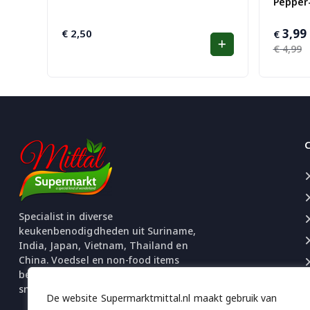
Pepper
3,99
€
2,50
Oorspro
Huidige
€
prijs
prijs
€
4,99
was:
is:
€ 4,99.
€ 3,99.
Specialist in diverse
keukenbenodigdheden uit Suriname,
India, Japan, Vietnam, Thailand en
China. Voedsel en non-food items
beschikbaar. Uitgebreide selectie
snacks en chips.
De website Supermarktmittal.nl maakt gebruik van