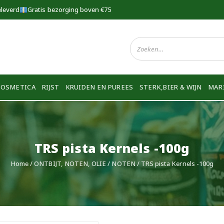
eleverd
Gratis bezorging boven €75
COSMETICA
RIJST
KRUIDEN EN PUREES
STERK,BIER & WIJN
MAR
TRS pista Kernels -100g
Home
/
ONTBIJT, NOTEN, OLIE
/
NOTEN
/ TRS pista Kernels -100g