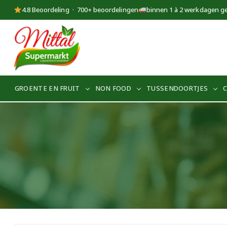
4.8 Beoordeling · 700+ beoordelingen
binnen 1 à 2 werkdagen g
Supermarkt
Mittal
GROENTE EN FRUIT
NON FOOD
TUSSENDOORTJES