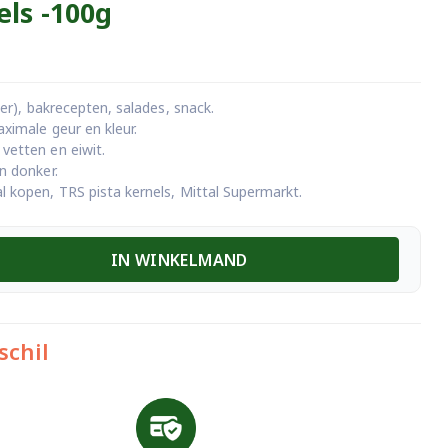
els -100g
eer), bakrecepten, salades, snack.
aximale geur en kleur.
vetten en eiwit.
n donker.
l kopen, TRS pista kernels, Mittal Supermarkt.
IN WINKELMAND
schil