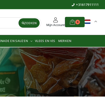
+31617911111
0
ZOEKEN
Mijn Account
INADE EN SAUZEN
VLEES EN VIS
MERKEN