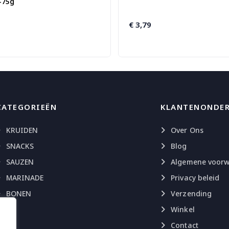
-75g
nkelijke
€
3,79
CATEGORIEËN
KLANTENONDE
KRUIDEN
Over Ons
SNACKS
Blog
SAUZEN
Algemene voor
MARINADE
Privacy beleid
BONEN
Verzending
Winkel
Contact