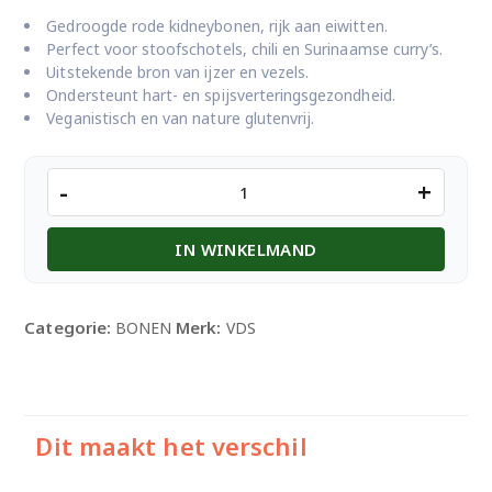
Gedroogde rode kidneybonen, rijk aan eiwitten.
Perfect voor stoofschotels, chili en Surinaamse curry’s.
Uitstekende bron van ijzer en vezels.
Ondersteunt hart- en spijsverteringsgezondheid.
Veganistisch en van nature glutenvrij.
VDS
-
+
Rode
Bonen
IN WINKELMAND
900gm
aantal
Categorie:
Merk:
BONEN
VDS
Dit maakt het verschil