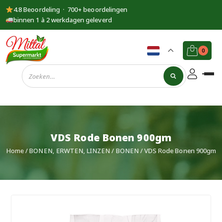
4.8 Beoordeling · 700+ beoordelingen
binnen 1 à 2 werkdagen geleverd
0
Supermarkt
Mittal
VDS Rode Bonen 900gm
Home
/
BONEN, ERWTEN, LINZEN
/
BONEN
/ VDS Rode Bonen 900gm