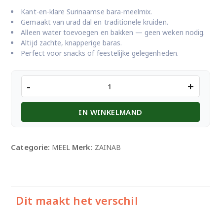
Kant-en-klare Surinaamse bara-meelmix.
Gemaakt van urad dal en traditionele kruiden.
Alleen water toevoegen en bakken — geen weken nodig.
Altijd zachte, knapperige baras.
Perfect voor snacks of feestelijke gelegenheden.
ZAINAB
-
+
BARA
MIX
IN WINKELMAND
400GM
aantal
Categorie:
Merk:
MEEL
ZAINAB
Dit maakt het verschil