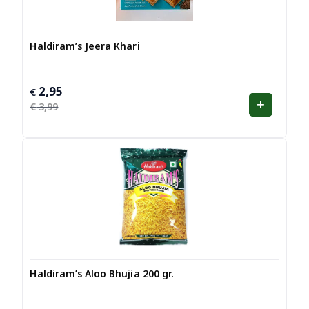
Haldiram’s Jeera Khari
2,95
Oorspronkelijke
Huidige
€
prijs
prijs
€
3,99
was:
is:
€ 3,99.
€ 2,95.
Haldiram’s Aloo Bhujia 200 gr.