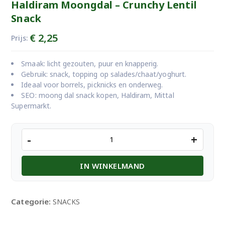
Haldiram Moongdal – Crunchy Lentil
Snack
€
2,25
Prijs:
Smaak: licht gezouten, puur en knapperig.
Gebruik: snack, topping op salades/chaat/yoghurt.
Ideaal voor borrels, picknicks en onderweg.
SEO: moong dal snack kopen, Haldiram, Mittal
Supermarkt.
Haldiram
-
+
Moongdal
-
IN WINKELMAND
Crunchy
Lentil
Snack
aantal
Categorie:
SNACKS