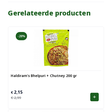
Gerelateerde producten
-28%
Haldiram’s Bhelpuri + Chutney 200 gr
2,15
Oorspronkelijke
Huidige
€
prijs
prijs
€
2,99
was:
is:
€ 2,99.
€ 2,15.