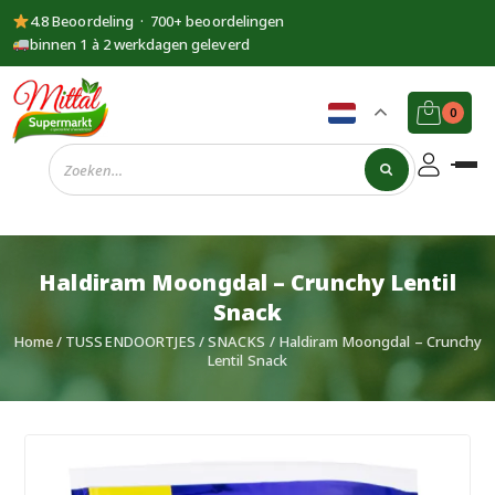
4.8 Beoordeling · 700+ beoordelingen
binnen 1 à 2 werkdagen geleverd
0
Supermarkt
Mittal
Haldiram Moongdal – Crunchy Lentil
Snack
Home
/
TUSSENDOORTJES
/
SNACKS
/ Haldiram Moongdal – Crunchy
Lentil Snack