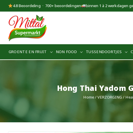
4.8 Beoordeling · 700+ beoordelingen
binnen 1 à 2 werkdagen g
Supermarkt
Mittal
GROENTE EN FRUIT
NON FOOD
TUSSENDOORTJES
Hong Thai Yadom G
Home
/
VERZORGING
/
Hea