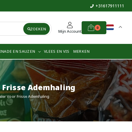
+31617911111
0
ZOEKEN
Mijn Account
INADE EN SAUZEN
VLEES EN VIS
MERKEN
 Frisse Ademhaling
ler Voor Frisse Ademhaling