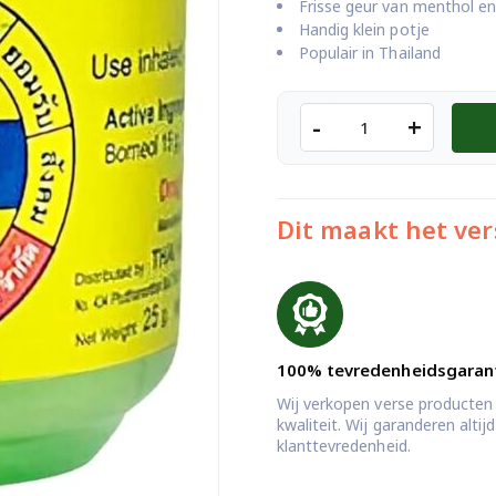
Frisse geur van menthol en
Handig klein potje
Populair in Thailand
Hong
-
+
Thai
Yadom
Groen
Thaise
Dit maakt het ver
Kruiden
Inhaler
Voor
Frisse
Ademhaling
aantal
100% tevredenheidsgaran
Wij verkopen verse producten
kwaliteit. Wij garanderen alti
klanttevredenheid.