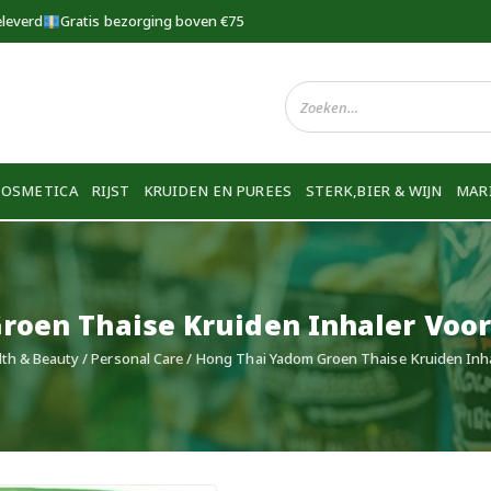
eleverd
Gratis bezorging boven €75
COSMETICA
RIJST
KRUIDEN EN PUREES
STERK,BIER & WIJN
MAR
roen Thaise Kruiden Inhaler Voor
lth & Beauty
/
Personal Care
/ Hong Thai Yadom Groen Thaise Kruiden Inha