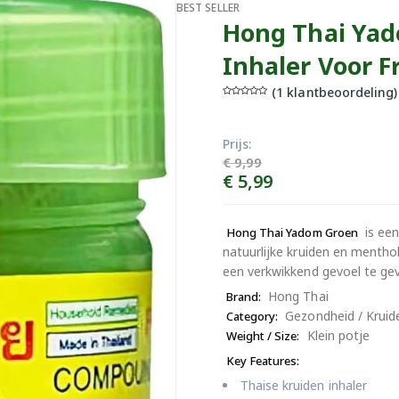
BEST SELLER
Hong Thai Yad
Inhaler Voor F
(
1
klantbeoordeling)
G
1
e
w
a
ar
Prijs:
d
e
€
9,99
er
d
Oorspronkelijke
Huidige
€
5,99
1.
0
0
prijs
prijs
o
p
was:
is:
5
g
is een
€ 9,99.
Hong Thai Yadom Groen
€ 5,99.
e
b
a
natuurlijke kruiden en mentho
s
e
een verkwikkend gevoel te ge
er
d
o
Hong Thai
Brand:
p
kl
a
Gezondheid / Kruide
Category:
n
t
Klein potje
Weight / Size:
w
a
ar
Key Features:
d
er
in
Thaise kruiden inhaler
g